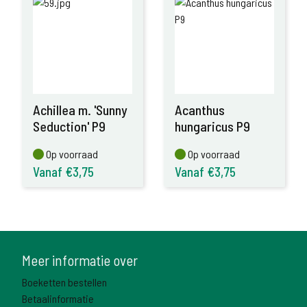
Achillea m. 'Sunny
Acanthus
Seduction' P9
hungaricus P9
Op voorraad
Op voorraad
Op voorraad
Op voorraad
Vanaf €3,75
Vanaf €3,75
Meer informatie over
Boeketten bestellen
Betaalinformatie