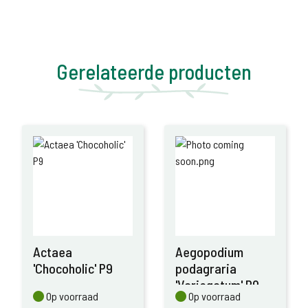
Gerelateerde producten
Actaea
Aegopodium
'Chocoholic' P9
podagraria
'Variegatum' P9
Op voorraad
Op voorraad
Op voorraad
Op voorraad