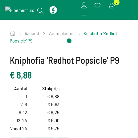
0
Aanbod
Vaste planten
Kniphofia 'Redhot
Popsicle' P9
Kniphofia 'Redhot Popsicle' P9
€
6,88
Aantal
Stukprijs
1
€
6,88
2-6
€
6,63
6-12
€
6,25
12-24
€
6,00
Vanaf 24
€
5,75