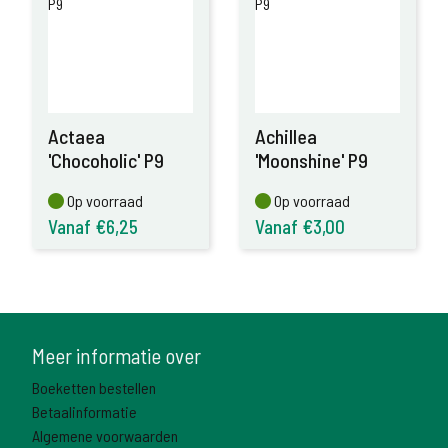
Actaea
Achillea
'Chocoholic' P9
'Moonshine' P9
Op voorraad
Op voorraad
Op voorraad
Op voorraad
Vanaf €6,25
Vanaf €3,00
Meer informatie over
Boeketten bestellen
Betaalinformatie
Algemene voorwaarden