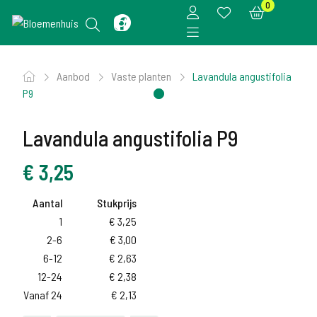
0
Aanbod
Vaste planten
Lavandula angustifolia
P9
Lavandula angustifolia P9
€
3,25
Aantal
Stukprijs
1
€
3,25
2-6
€
3,00
6-12
€
2,63
12-24
€
2,38
Vanaf 24
€
2,13