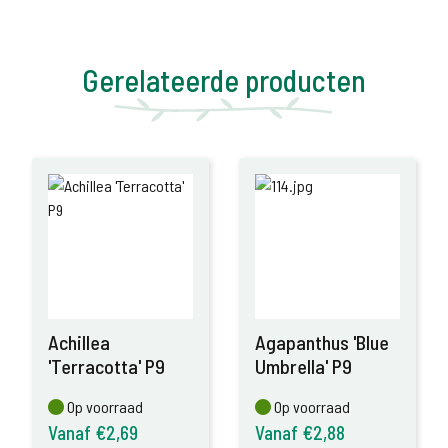
Gerelateerde producten
Achillea
Agapanthus 'Blue
'Terracotta' P9
Umbrella' P9
Op voorraad
Op voorraad
Op voorraad
Op voorraad
Vanaf €2,69
Vanaf €2,88