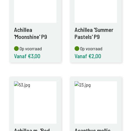
Achillea
Achillea 'Summer
'Moonshine' P9
Pastels' P9
Op voorraad
Op voorraad
Op voorraad
Op voorraad
Vanaf €3,00
Vanaf €2,00
Achillea m. 'Red
Acanthus mollis