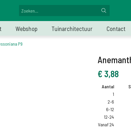
t
Webshop
Tuinarchitectuur
Contact
essoniana P9
Anemanth
€
3,88
Aantal
S
1
2-6
6-12
12-24
Vanaf 24