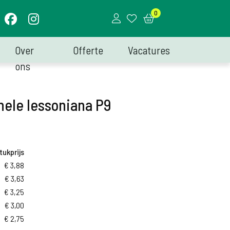
0
Over
Offerte
Vacatures
ons
ele lessoniana P9
tukprijs
€
3,88
€
3,63
€
3,25
€
3,00
€
2,75