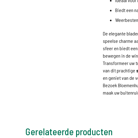
Ideaal voor 
Biedt een na
Weerbestend
De elegante blade
speelse charme a
sfeer en biedt een
bewegen in de win
Transformeer uw t
van dit prachtige
en geniet van de v
Bezoek Bloemenhui
maak uw buitenrui
Gerelateerde producten