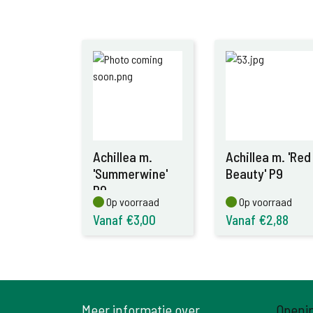
Achillea m.
Achillea m. 'Red
'Summerwine'
Beauty' P9
P9
Op voorraad
Op voorraad
Op voorraad
Op voorraad
Vanaf €3,00
Vanaf €2,88
Meer informatie over
Openi