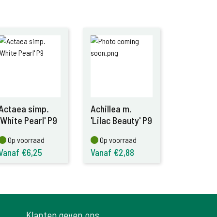
Actaea simp.
Achillea m.
'White Pearl' P9
'Lilac Beauty' P9
Op voorraad
Op voorraad
Op voorraad
Op voorraad
Vanaf €6,25
Vanaf €2,88
Klanten geven ons