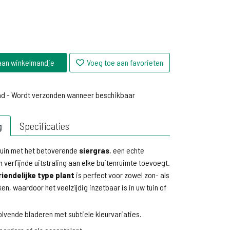
aan winkelmandje
Voeg toe aan favorieten
ad - Wordt verzonden wanneer beschikbaar
ad - Wordt verzonden wanneer beschikbaar
g
Specificaties
 tuin met het betoverende
siergras
, een echte
 verfijnde uitstraling aan elke buitenruimte toevoegt.
iendelijke type plant
is perfect voor zowel zon- als
en, waardoor het veelzijdig inzetbaar is in uw tuin of
olvende bladeren met subtiele kleurvariaties.