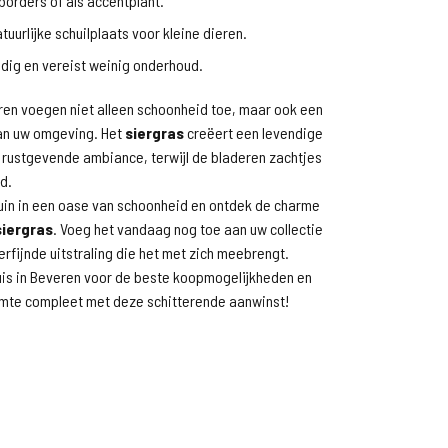
borders of als accentplant.
tuurlijke schuilplaats voor kleine dieren.
ig en vereist weinig onderhoud.
ren voegen niet alleen schoonheid toe, maar ook een
an uw omgeving. Het
siergras
creëert een levendige
 rustgevende ambiance, terwijl de bladeren zachtjes
d.
uin in een oase van schoonheid en ontdek de charme
siergras
. Voeg het vandaag nog toe aan uw collectie
erfijnde uitstraling die het met zich meebrengt.
s in Beveren voor de beste koopmogelijkheden en
mte compleet met deze schitterende aanwinst!