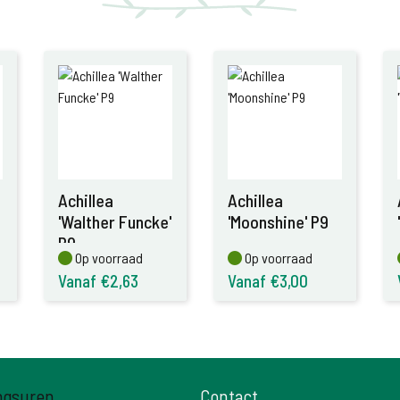
Achillea
Achillea
'Walther Funcke'
'Moonshine' P9
P9
Op voorraad
Op voorraad
Op voorraad
Op voorraad
Vanaf €2,63
Vanaf €3,00
ngsuren
Contact