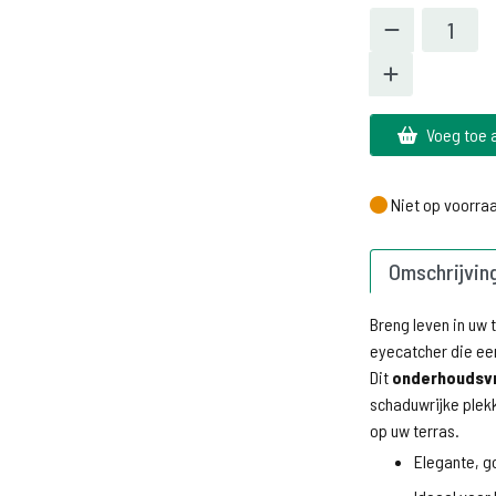
Voeg toe 
Niet op voorra
Niet op voorra
Omschrijvin
Breng leven in uw
eyecatcher die een
Dit
onderhoudsvr
schaduwrijke plekk
op uw terras.
Elegante, g