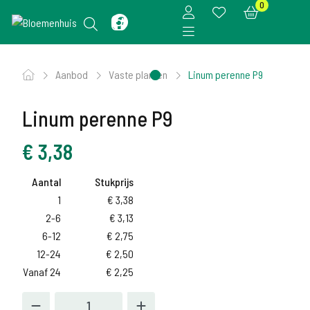
0
Aanbod
Vaste planten
Linum perenne P9
Linum perenne P9
€
3,38
Aantal
Stukprijs
1
€
3,38
2-6
€
3,13
6-12
€
2,75
12-24
€
2,50
Vanaf 24
€
2,25