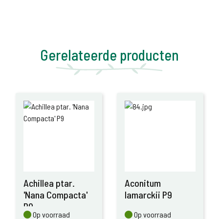
Gerelateerde producten
Achillea ptar.
Aconitum
'Nana Compacta'
lamarckii P9
P9
Op voorraad
Op voorraad
Op voorraad
Op voorraad