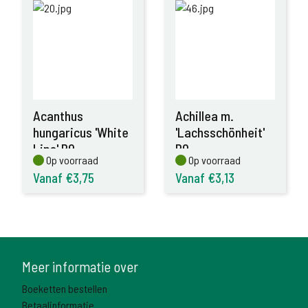
Acanthus
Achillea m.
hungaricus 'White
'Lachsschönheit'
Lips' P9
P9
Op voorraad
Op voorraad
Op voorraad
Op voorraad
Vanaf €3,75
Vanaf €3,13
Meer informatie over
Boeketten bestellen
Betaalinformatie