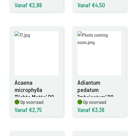
Vanaf €2,88
Vanaf €4,50
Acaena
Adiantum
microphylla
pedatum
'Dichte Matte' P9
'Imbricatum' P9
Op voorraad
Op voorraad
Op voorraad
Op voorraad
Vanaf €2,75
Vanaf €3,38