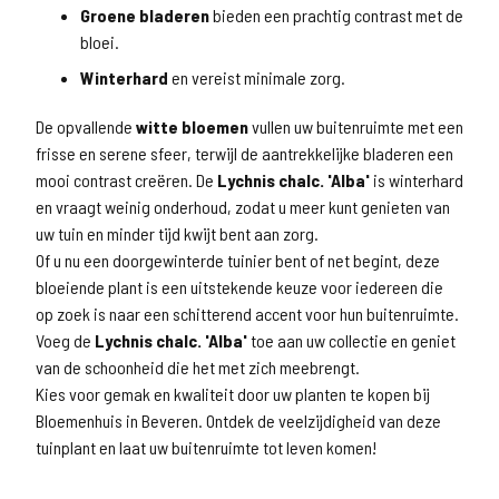
Groene bladeren
bieden een prachtig contrast met de
bloei.
Winterhard
en vereist minimale zorg.
De opvallende
witte bloemen
vullen uw buitenruimte met een
frisse en serene sfeer, terwijl de aantrekkelijke bladeren een
mooi contrast creëren. De
Lychnis chalc. 'Alba'
is winterhard
en vraagt weinig onderhoud, zodat u meer kunt genieten van
uw tuin en minder tijd kwijt bent aan zorg.
Of u nu een doorgewinterde tuinier bent of net begint, deze
bloeiende plant is een uitstekende keuze voor iedereen die
op zoek is naar een schitterend accent voor hun buitenruimte.
Voeg de
Lychnis chalc. 'Alba'
toe aan uw collectie en geniet
van de schoonheid die het met zich meebrengt.
Kies voor gemak en kwaliteit door uw planten te kopen bij
Bloemenhuis in Beveren. Ontdek de veelzijdigheid van deze
tuinplant en laat uw buitenruimte tot leven komen!