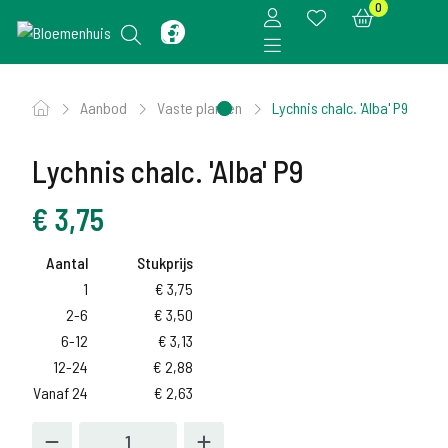
0
Aanbod
Vaste planten
Lychnis chalc. 'Alba' P9
Lychnis chalc. 'Alba' P9
€
3,75
Aantal
Stukprijs
1
€
3,75
2-6
€
3,50
6-12
€
3,13
12-24
€
2,88
Vanaf 24
€
2,63