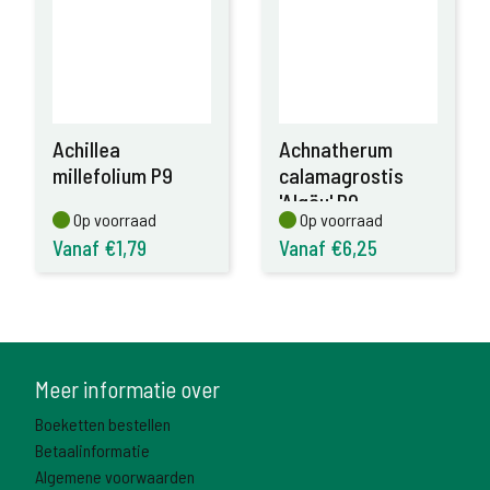
Achillea
Achnatherum
millefolium P9
calamagrostis
'Algäu' P9
Op voorraad
Op voorraad
Op voorraad
Op voorraad
Vanaf €1,79
Vanaf €6,25
Meer informatie over
Boeketten bestellen
Betaalinformatie
Algemene voorwaarden