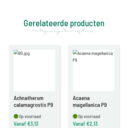
Gerelateerde producten
Achnatherum
Acaena
calamagrostis P9
magellanica P9
Op voorraad
Op voorraad
Op voorraad
Op voorraad
Vanaf €3,13
Vanaf €2,13