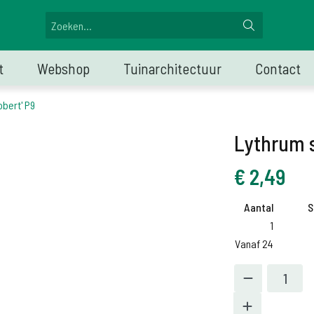
t
Webshop
Tuinarchitectuur
Contact
obert' P9
Lythrum s
€
2,49
Aantal
S
1
Vanaf 24