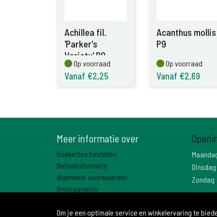
Achillea fil.
Acanthus mollis
'Parker's
P9
Variety' P9
Op voorraad
Op voorraad
Op voorraad
Op voorraad
Vanaf €2,25
Vanaf €2,69
Meer informatie over
Openi
Boeketten bestellen
Maanda
Betaalinformatie
Dinsdag
Algemene voorwaarden
Zondag
Groeigarantie
Contact
Om je een optimale service en winkelervaring te bie