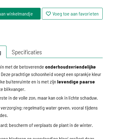
aan winkelmandje
Voeg toe aan favorieten
g
Specificaties
tuin met de betoverende
onderhoudsvriendelijke
. Deze prachtige schoonheid voegt een sprankje kleur
lke buitenruimte en is met zijn
levendige paarse
e blikvanger.
este in de volle zon, maar kan ook in lichte schaduw.
verzorging: regelmatig water geven, vooral tijdens
des.
ard; bescherm of verplaats de plant in de winter.
roene bladeren en overvloedige bloei creëert deze