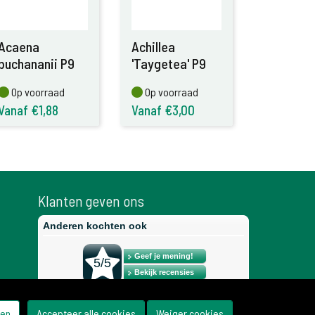
Acaena
Achillea
buchananii P9
'Taygetea' P9
Op voorraad
Op voorraad
Op voorraad
Op voorraad
Vanaf €1,88
Vanaf €3,00
Klanten geven ons
gen
Accepteer alle cookies
Weiger cookies