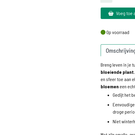
Voeg toe 
Op voorraad
Op voorraad
Omschrijvin
Breng leven in je 
bloeiende plant
en sfeer toe aan e
bloemen
een echt
Gedijt het b
Eenvoudige 
droge perio
Niet winterh
Met zijn smalle, g