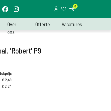
0
Over
Offerte
Vacatures
ons
al. 'Robert' P9
tukprijs
€
2,49
€
2,24