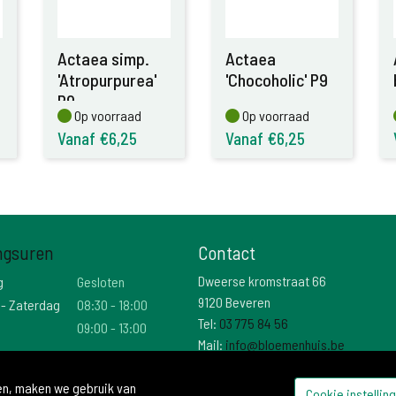
Actaea simp.
Actaea
'Atropurpurea'
'Chocoholic' P9
P9
Op voorraad
Op voorraad
Op voorraad
Op voorraad
Vanaf €6,25
Vanaf €6,25
ngsuren
Contact
Dweerse kromstraat 66
g
Gesloten
9120 Beveren
 - Zaterdag
08:30 - 18:00
Tel:
03 775 84 56
09:00 - 13:00
Mail:
info@bloemenhuis.be
Btw: BE 0474 025 736
den, maken we gebruik van
Cookie instellin