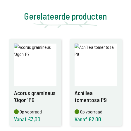
Gerelateerde producten
Acorus gramineus
Achillea
'Ogon' P9
tomentosa P9
Op voorraad
Op voorraad
Op voorraad
Op voorraad
Vanaf €3,00
Vanaf €2,00