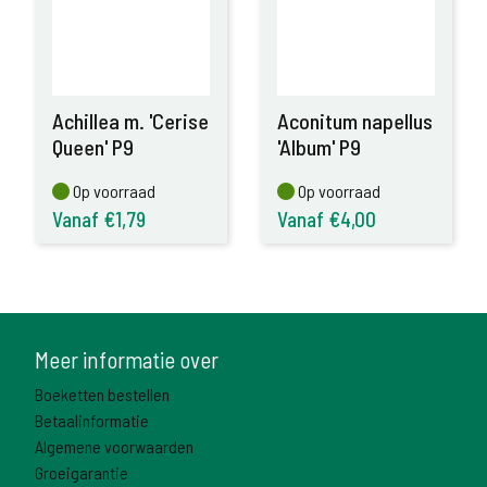
Achillea m. 'Cerise
Aconitum napellus
Queen' P9
'Album' P9
Op voorraad
Op voorraad
Op voorraad
Op voorraad
Vanaf €1,79
Vanaf €4,00
Meer informatie over
Boeketten bestellen
Betaalinformatie
Algemene voorwaarden
Groeigarantie