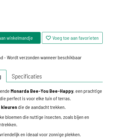
aan winkelmandje
Voeg toe aan favorieten
ad - Wordt verzonden wanneer beschikbaar
ad - Wordt verzonden wanneer beschikbaar
g
Specificaties
rende
Monarda Bee-You Bee-Happy
, een prachtige
die perfect is voor elke tuin of terras.
 kleuren
die de aandacht trekken.
ke bloemen die nuttige insecten, zoals bijen en
antrekken.
riendelijk en ideaal voor zonnige plekken.