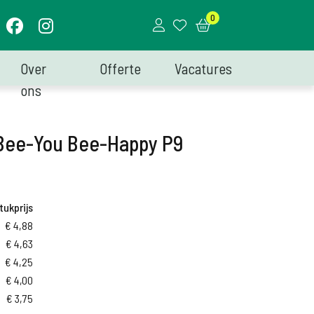
0
Over
Offerte
Vacatures
ons
Bee-You Bee-Happy P9
tukprijs
€
4,88
€
4,63
€
4,25
€
4,00
€
3,75