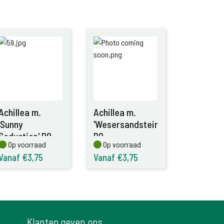
Achillea m.
Achillea m.
'Sunny
'Wesersandstein'
Seduction' P9
P9
Op voorraad
Op voorraad
Op voorraad
Op voorraad
Vanaf €3,75
Vanaf €3,75
Klanten geven ons