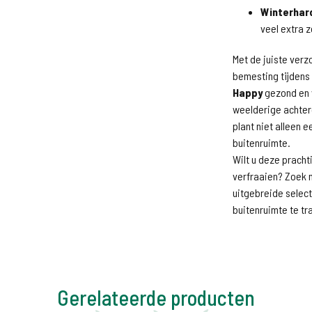
Winterhar
veel extra z
Met de juiste verz
bemesting tijdens 
Happy
gezond en 
weelderige achter
plant niet alleen 
buitenruimte.
Wilt u deze pracht
verfraaien? Zoek 
uitgebreide select
buitenruimte te t
Gerelateerde producten