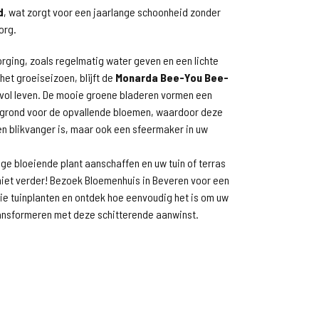
d
, wat zorgt voor een jaarlange schoonheid zonder
org.
orging, zoals regelmatig water geven en een lichte
het groeiseizoen, blijft de
Monarda Bee-You Bee-
vol leven. De mooie groene bladeren vormen een
grond voor de opvallende bloemen, waardoor deze
een blikvanger is, maar ook een sfeermaker in uw
ige bloeiende plant aanschaffen en uw tuin of terras
niet verder! Bezoek Bloemenhuis in Beveren voor een
ie tuinplanten en ontdek hoe eenvoudig het is om uw
ransformeren met deze schitterende aanwinst.