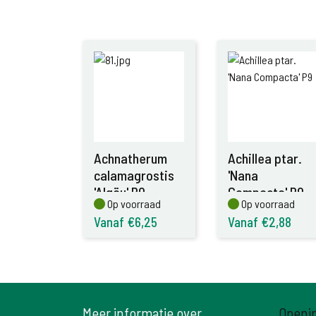
Achnatherum
Achillea ptar.
calamagrostis
'Nana
'Algäu' P9
Compacta' P9
Op voorraad
Op voorraad
Op voorraad
Op voorraad
Vanaf €6,25
Vanaf €2,88
Meer informatie over
Openi