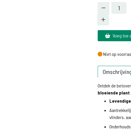
Voeg toe 
Niet op voorra
Niet op voorra
Omschrijvin
Ontdek de betove
bloeiende plant
Levendige
Aantrekkelij
vlinders, a
Onderhoudsv