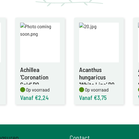
Achillea
Acanthus
'Coronation
hungaricus
Gold' P9
'White Lips' P9
Op voorraad
Op voorraad
Op voorraad
Op voorraad
Vanaf €2,24
Vanaf €3,75
ngsuren
Contact