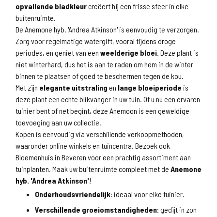
opvallende bladkleur
creëert hij een frisse sfeer in elke
buitenruimte.
De Anemone hyb. 'Andrea Atkinson' is eenvoudig te verzorgen.
Zorg voor regelmatige watergift, vooral tijdens droge
periodes, en geniet van een
weelderige bloei
. Deze plant is
niet winterhard, dus het is aan te raden om hem in de winter
binnen te plaatsen of goed te beschermen tegen de kou.
Met zijn
elegante uitstraling
en
lange bloeiperiode
is
deze plant een echte blikvanger in uw tuin. Of u nu een ervaren
tuinier bent of net begint, deze Anemoon is een geweldige
toevoeging aan uw collectie.
Kopen is eenvoudig via verschillende verkoopmethoden,
waaronder online winkels en tuincentra. Bezoek ook
Bloemenhuis in Beveren voor een prachtig assortiment aan
tuinplanten. Maak uw buitenruimte compleet met de
Anemone
hyb. 'Andrea Atkinson'
!
Onderhoudsvriendelijk
: ideaal voor elke tuinier.
Verschillende groeiomstandigheden
: gedijt in zon