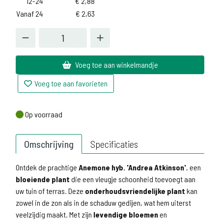
12-24
€
2,88
Vanaf 24
€
2,63
Voeg toe aan winkelmandje
Voeg toe aan favorieten
Op voorraad
Op voorraad
Omschrijving
Specificaties
Ontdek de prachtige
Anemone hyb. 'Andrea Atkinson'
, een
bloeiende plant
die een vleugje schoonheid toevoegt aan
uw tuin of terras. Deze
onderhoudsvriendelijke plant
kan
zowel in de zon als in de schaduw gedijen, wat hem uiterst
veelzijdig maakt. Met zijn
levendige bloemen
en