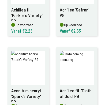
Achillea fil.
Achillea 'Safran'
'Parker's Variety'
P9
P9
Op voorraad
Op voorraad
Op voorraad
Op voorraad
Vanaf €2,25
Vanaf €2,63
Aconitum henryi
Achillea fil. 'Cloth
'Spark's Variety'
of Gold' P9
P9