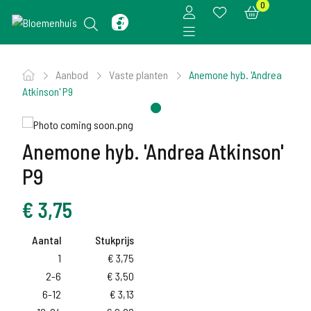
0
Aanbod
Vaste planten
Anemone hyb. 'Andrea
Atkinson' P9
Anemone hyb. 'Andrea Atkinson'
P9
€
3,75
Aantal
Stukprijs
1
€
3,75
2-6
€
3,50
6-12
€
3,13