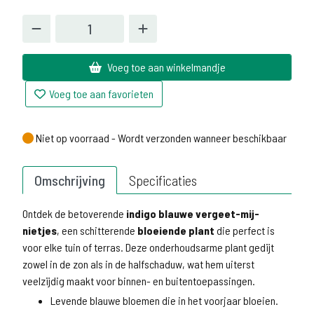
Voeg toe aan winkelmandje
Voeg toe aan favorieten
Niet op voorraad - Wordt verzonden wanneer beschikbaar
Niet op voorraad - Wordt verzonden wanneer beschikbaar
Omschrijving
Specificaties
Ontdek de betoverende
indigo blauwe vergeet-mij-
nietjes
, een schitterende
bloeiende plant
die perfect is
voor elke tuin of terras. Deze onderhoudsarme plant gedijt
zowel in de zon als in de halfschaduw, wat hem uiterst
veelzijdig maakt voor binnen- en buitentoepassingen.
Levende blauwe bloemen die in het voorjaar bloeien.