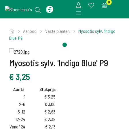
0
Aanbod
Vaste planten
Myosotis sylv. 'Indigo
Blue' P9
Myosotis sylv. 'Indigo Blue' P9
€
3,25
Aantal
Stukprijs
1
€
3,25
2-6
€
3,00
6-12
€
2,63
12-24
€
2,38
Vanaf 24
€
2,13