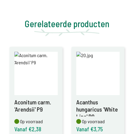
Gerelateerde producten
Aconitum carm.
Acanthus
'Arendsii' P9
hungaricus 'White
Lips' P9
Op voorraad
Op voorraad
Op voorraad
Op voorraad
Vanaf €2,38
Vanaf €3,75