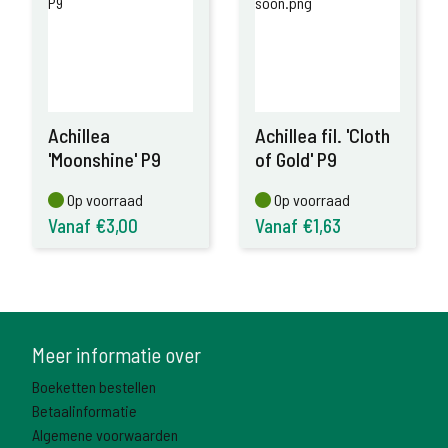
Achillea
Achillea fil. 'Cloth
'Moonshine' P9
of Gold' P9
Op voorraad
Op voorraad
Op voorraad
Op voorraad
Vanaf €3,00
Vanaf €1,63
Meer informatie over
Boeketten bestellen
Betaalinformatie
Algemene voorwaarden