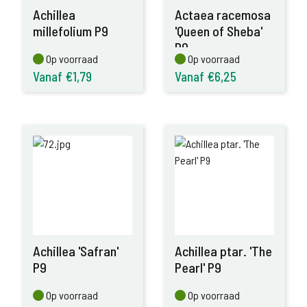
Achillea
Actaea racemosa
millefolium P9
'Queen of Sheba'
P9
Op voorraad
Op voorraad
Op voorraad
Op voorraad
Vanaf €1,79
Vanaf €6,25
Achillea 'Safran'
Achillea ptar. 'The
P9
Pearl' P9
Op voorraad
Op voorraad
Op voorraad
Op voorraad