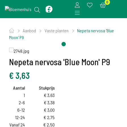
0
Aanbod
Vaste planten
Nepeta nervosa 'Blue
Moon' P9
Nepeta nervosa 'Blue Moon' P9
€
3,63
Aantal
Stukprijs
1
€
3,63
2-6
€
3,38
6-12
€
3,00
12-24
€
2,75
Vanaf 24
€
2,50