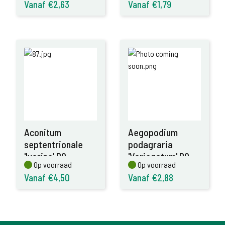
Vanaf €2,63
Vanaf €1,79
Aconitum
Aegopodium
septentrionale
podagraria
'Ivorine' P9
'Variegatum' P9
Op voorraad
Op voorraad
Op voorraad
Op voorraad
Vanaf €4,50
Vanaf €2,88