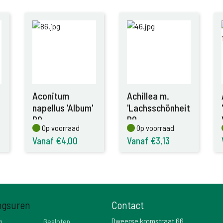
Aconitum
Achillea m.
napellus 'Album'
'Lachsschönheit'
P9
P9
Op voorraad
Op voorraad
Op voorraad
Op voorraad
Vanaf €4,00
Vanaf €3,13
ngsuren
Contact
Dweerse kromstraat 66
g
Gesloten