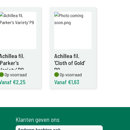
Achillea fil.
Achillea fil.
'Parker's
'Cloth of Gold'
Variety' P9
P9
Op voorraad
Op voorraad
Op voorraad
Op voorraad
Vanaf €2,25
Vanaf €1,63
Klanten geven ons