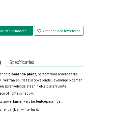
aan winkelmandje
Voeg toe aan favorieten
g
Specificaties
rende
bloeiende plant
, perfect voor iedereen die
 wil verfraaien. Met zijn opvallende, levendige bloemen
en sprankelende sfeer in elke buitenruimte.
zon of lichte schaduw.
or zowel binnen- als buitentoepassingen.
riendelijk en winterhard.