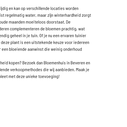
zijdig en kan op verschillende locaties worden
eist regelmatig water, maar zijn winterhardheid zorgt
 koude maanden moeiteloos doorstaat. De
aderen complementeren de bloemen prachtig, wat
ndig geheel in je tuin. Of je nu een ervaren tuinier
, deze plant is een uitstekende keuze voor iedereen
ar een bloeiende aanwinst die weinig onderhoud
nheid kopen? Bezoek dan Bloemenhuis in Beveren en
llende verkoopmethodes die wij aanbieden. Maak je
mpleet met deze unieke toevoeging!