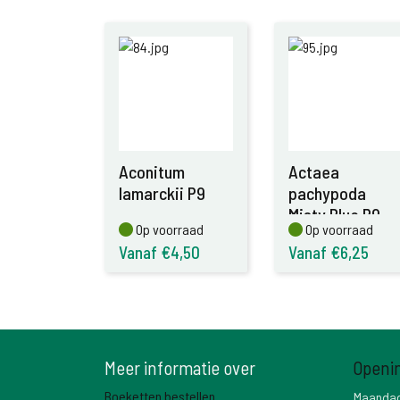
Aconitum
Actaea
lamarckii P9
pachypoda
Misty Blue P9
Op voorraad
Op voorraad
Op voorraad
Op voorraad
Vanaf €4,50
Vanaf €6,25
Meer informatie over
Openi
Boeketten bestellen
Maanda