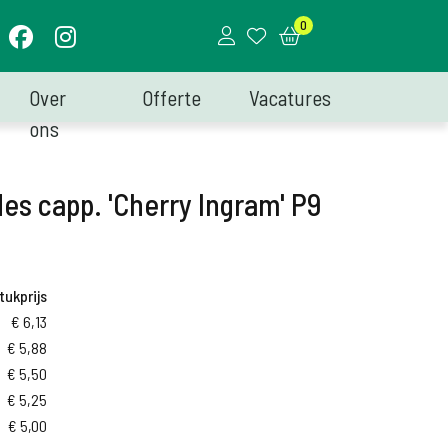
0
Over
Offerte
Vacatures
ons
s capp. 'Cherry Ingram' P9
tukprijs
€
6,13
€
5,88
€
5,50
€
5,25
€
5,00