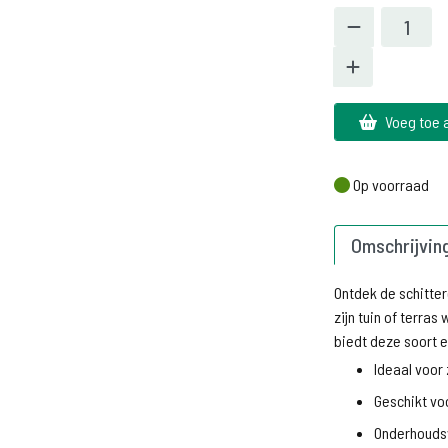
Voeg toe 
Op voorraad
Op voorraad
Omschrijvin
Ontdek de schitte
zijn tuin of terras
biedt deze soort e
Ideaal voor 
Geschikt vo
Onderhoudsv