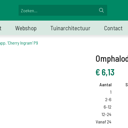
t
Webshop
Tuinarchitectuur
Contact
p. 'Cherry Ingram' P9
Omphalode
€
6,13
Aantal
S
1
2-6
6-12
12-24
Vanaf 24