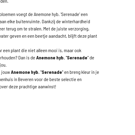
den.
e bloemen voegt de Anemone hyb. 'Serenade' een
aan elke buitenruimte. Dankzij de winterhardheid
eer terug om te stralen. Met de juiste verzorging,
ater geven en een beetje aandacht, blijft deze plant
r een plant die niet alleen mooi is, maar ook
rhouden? Dan is de
Anemone hyb. 'Serenade'
de
jou.
g jouw
Anemone hyb. 'Serenade'
en breng kleur in je
enhuis in Beveren voor de beste selectie en
over deze prachtige aanwinst!