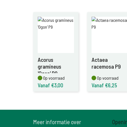
Acorus
Actaea
gramineus
racemosa P9
'Ogon' P9
Op voorraad
Op voorraad
Op voorraad
Op voorraad
Vanaf €3,00
Vanaf €6,25
Meer informatie over
Openi