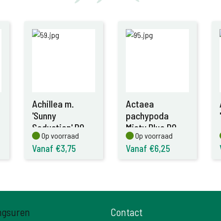
Achillea m.
Actaea
'Sunny
pachypoda
Seduction' P9
Misty Blue P9
Op voorraad
Op voorraad
Op voorraad
Op voorraad
Vanaf €3,75
Vanaf €6,25
ngsuren
Contact