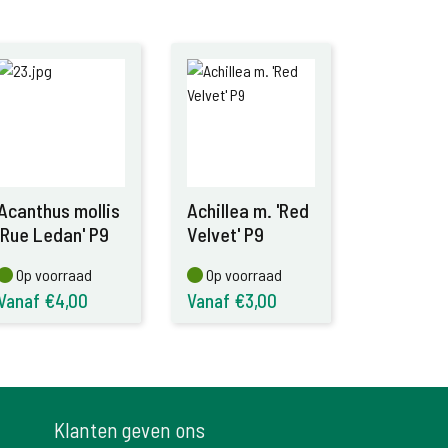
Acanthus mollis
Achillea m. 'Red
'Rue Ledan' P9
Velvet' P9
Op voorraad
Op voorraad
Op voorraad
Op voorraad
Vanaf €4,00
Vanaf €3,00
Klanten geven ons