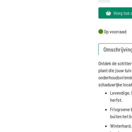
Voeg toe 
Op voorraad
Op voorraad
Omschrijvin
Ontdek de schitte
plant die jouw tui
onderhoudsvriend
schaduwrijke locat
Levendige, k
herfst.
Frisgroene b
buiten het 
Winterhard,