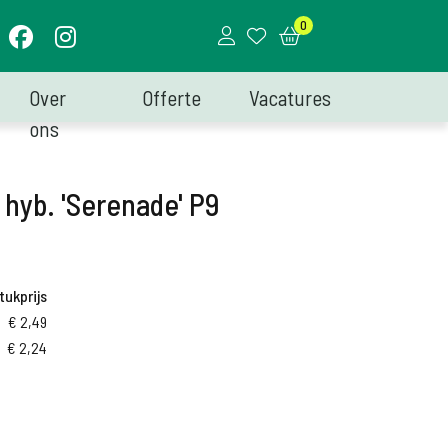
0
Over
Offerte
Vacatures
ons
hyb. 'Serenade' P9
tukprijs
€
2,49
€
2,24