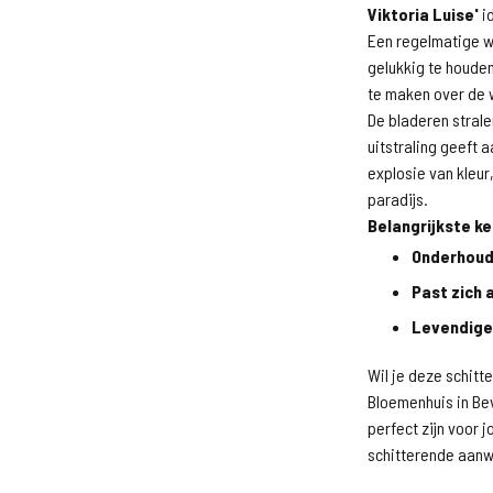
Viktoria Luise'
id
Een regelmatige w
gelukkig te houden
te maken over de
De bladeren strale
uitstraling geeft 
explosie van kleur,
paradijs.
Belangrijkste k
Onderhoud
Past zich 
Levendige
Wil je deze schit
Bloemenhuis in Bev
perfect zijn voor 
schitterende aanwi