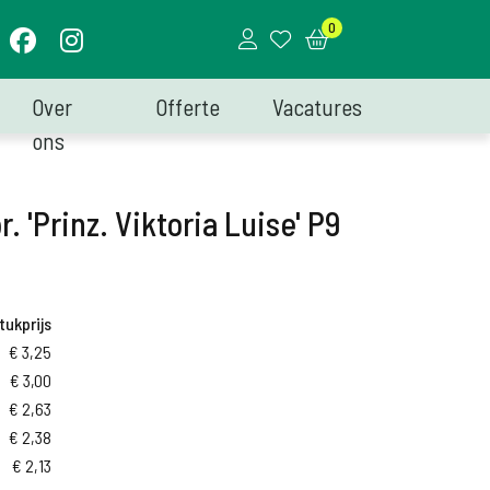
0
Over
Offerte
Vacatures
ons
. 'Prinz. Viktoria Luise' P9
tukprijs
€
3,25
€
3,00
€
2,63
€
2,38
€
2,13