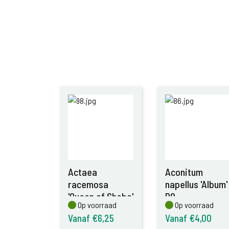
Actaea
Aconitum
racemosa
napellus 'Album'
'Queen of Sheba'
P9
Op voorraad
Op voorraad
Op voorraad
Op voorraad
P9
Vanaf €6,25
Vanaf €4,00