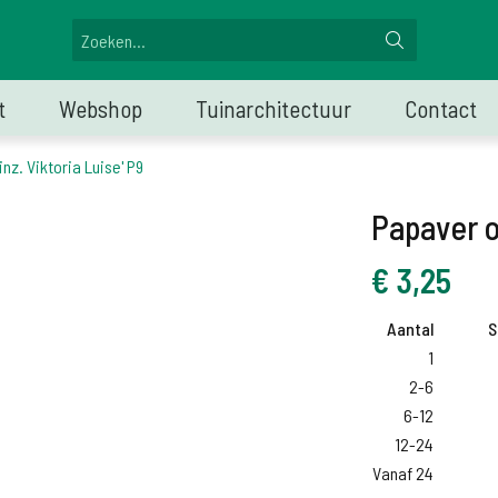
t
Webshop
Tuinarchitectuur
Contact
inz. Viktoria Luise' P9
Papaver or
€
3,25
Aantal
S
1
2-6
6-12
12-24
Vanaf 24