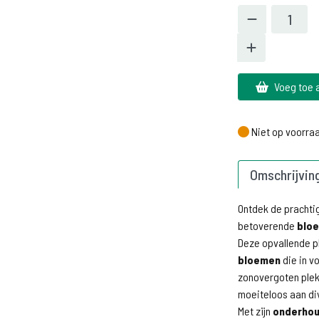
Voeg toe 
Niet op voorra
Niet op voorra
Omschrijvin
Ontdek de pracht
betoverende
bloe
Deze opvallende pl
bloemen
die in vo
zonovergoten plek 
moeiteloos aan di
Met zijn
onderhou