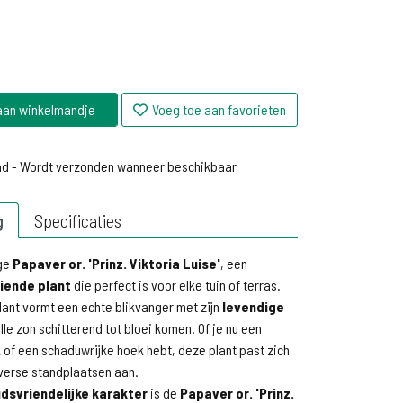
aan winkelmandje
Voeg toe aan favorieten
ad - Wordt verzonden wanneer beschikbaar
ad - Wordt verzonden wanneer beschikbaar
g
Specificaties
ige
Papaver or. 'Prinz. Viktoria Luise'
, een
iende plant
die perfect is voor elke tuin of terras.
ant vormt een echte blikvanger met zijn
levendige
lle zon schitterend tot bloei komen. Of je nu een
of een schaduwrijke hoek hebt, deze plant past zich
verse standplaatsen aan.
dsvriendelijke karakter
is de
Papaver or. 'Prinz.