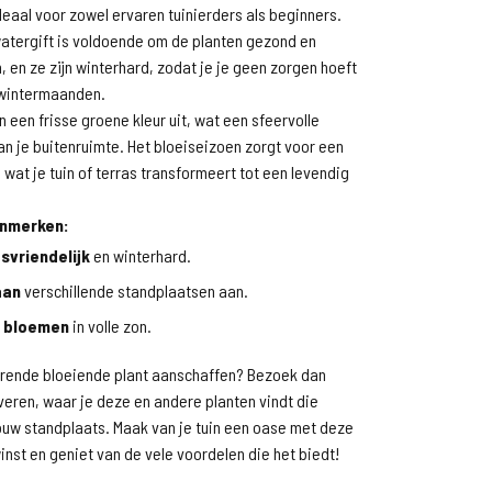
eaal voor zowel ervaren tuinierders als beginners.
atergift is voldoende om de planten gezond en
, en ze zijn winterhard, zodat je je geen zorgen hoeft
 wintermaanden.
n een frisse groene kleur uit, wat een sfeervolle
aan je buitenruimte. Het bloeiseizoen zorgt voor een
 wat je tuin of terras transformeert tot een levendig
enmerken:
svriendelijk
en winterhard.
aan
verschillende standplaatsen aan.
 bloemen
in volle zon.
terende bloeiende plant aanschaffen? Bezoek dan
eren, waar je deze en andere planten vindt die
jouw standplaats. Maak van je tuin een oase met deze
nst en geniet van de vele voordelen die het biedt!