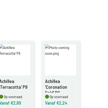
Achillea
Achillea
'Terracotta' P9
'Coronation
Gold' P9
Op voorraad
Op voorraad
Op voorraad
Op voorraad
Vanaf €2,69
Vanaf €2,24