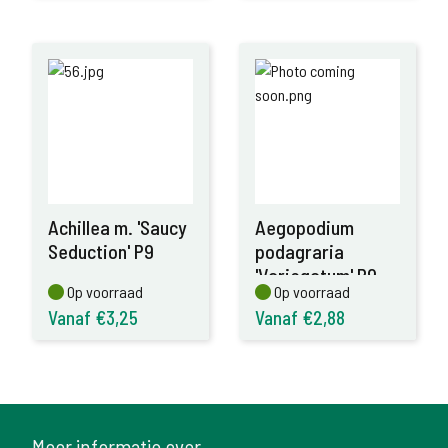
Achillea m. 'Saucy
Aegopodium
Seduction' P9
podagraria
'Variegatum' P9
Op voorraad
Op voorraad
Op voorraad
Op voorraad
Vanaf €3,25
Vanaf €2,88
Meer informatie over