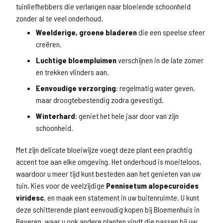
tuinliefhebbers die verlangen naar bloeiende schoonheid
zonder al te veel onderhoud.
Weelderige, groene bladeren
die een speelse sfeer
creëren.
Luchtige bloempluimen
verschijnen in de late zomer
en trekken vlinders aan.
Eenvoudige verzorging
: regelmatig water geven,
maar droogtebestendig zodra gevestigd.
Winterhard
: geniet het hele jaar door van zijn
schoonheid.
Met zijn delicate bloeiwijze voegt deze plant een prachtig
accent toe aan elke omgeving. Het onderhoud is moeiteloos,
waardoor u meer tijd kunt besteden aan het genieten van uw
tuin. Kies voor de veelzijdige
Pennisetum alopecuroides
viridesc.
en maak een statement in uw buitenruimte. U kunt
deze schitterende plant eenvoudig kopen bij Bloemenhuis in
Beveren, waar u ook andere planten vindt die passen bij uw