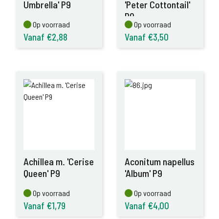
Umbrella' P9
'Peter Cottontail'
P9
Op voorraad
Op voorraad
Op voorraad
Op voorraad
Vanaf €2,88
Vanaf €3,50
Achillea m. 'Cerise
Aconitum napellus
Queen' P9
'Album' P9
Op voorraad
Op voorraad
Op voorraad
Op voorraad
Vanaf €1,79
Vanaf €4,00