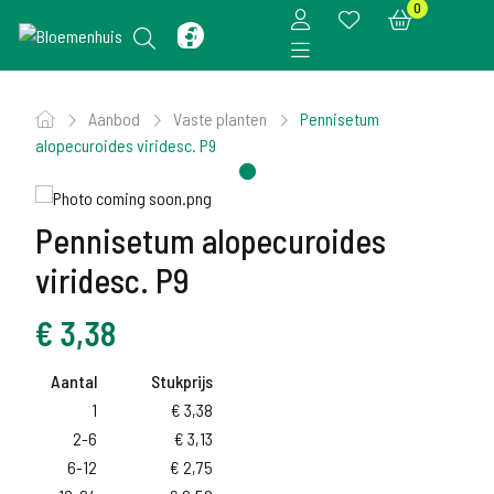
0
Aanbod
Vaste planten
Pennisetum
alopecuroides viridesc. P9
Pennisetum alopecuroides
viridesc. P9
€
3,38
Aantal
Stukprijs
1
€
3,38
2-6
€
3,13
6-12
€
2,75