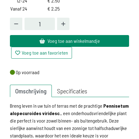
12-24
€
2,50
Vanaf 24
€
2,25
Voeg toe aan winkelmandje
Voeg toe aan favorieten
Op voorraad
Op voorraad
Omschrijving
Specificaties
Breng leven in uw tuin of terras met de prachtige
Pennisetum
alopecuroides viridesc.
, een onderhoudsvriendelijke plant
die perfect is voor zowel binnen- als buitengebruik. Deze
sierlijke aanwinst houdt van een zonnige tot halfschaduwrijke
standplaats, waardoor het een ideale keuze is voor