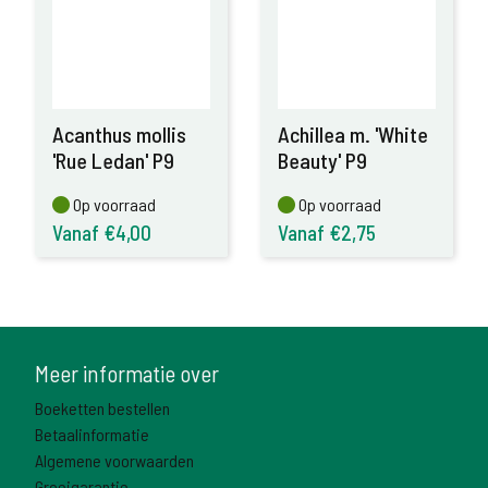
Acanthus mollis
Achillea m. 'White
'Rue Ledan' P9
Beauty' P9
Op voorraad
Op voorraad
Op voorraad
Op voorraad
Vanaf €4,00
Vanaf €2,75
Meer informatie over
Boeketten bestellen
Betaalinformatie
Algemene voorwaarden
Groeigarantie