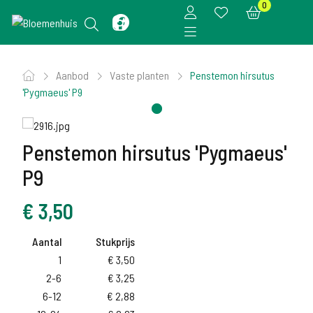
0
Aanbod
Vaste planten
Penstemon hirsutus
'Pygmaeus' P9
Penstemon hirsutus 'Pygmaeus'
P9
€
3,50
Aantal
Stukprijs
1
€
3,50
2-6
€
3,25
6-12
€
2,88