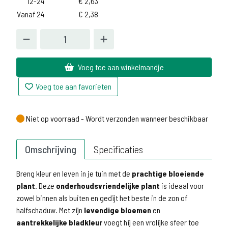
12-24
€
2,63
Vanaf 24
€
2,38
Voeg toe aan winkelmandje
Voeg toe aan favorieten
Niet op voorraad - Wordt verzonden wanneer beschikbaar
Niet op voorraad - Wordt verzonden wanneer beschikbaar
Omschrijving
Specificaties
Breng kleur en leven in je tuin met de
prachtige bloeiende
plant
. Deze
onderhoudsvriendelijke plant
is ideaal voor
zowel binnen als buiten en gedijt het beste in de zon of
halfschaduw. Met zijn
levendige bloemen
en
aantrekkelijke bladkleur
voegt hij een vrolijke sfeer toe