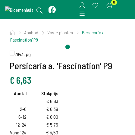
0
Aanbod
Vaste planten
Persicaria a.
'Fascination' P9
Persicaria a. 'Fascination' P9
€
6,63
Aantal
Stukprijs
1
€
6,63
2-6
€
6,38
6-12
€
6,00
12-24
€
5,75
Vanaf 24
€
5,50