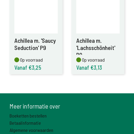
Achillea m. 'Saucy
Achillea m.
Seduction' P9
'Lachsschönheit'
P9
Op voorraad
Op voorraad
Op voorraad
Op voorraad
Vanaf €3,25
Vanaf €3,13
Meer informatie over
Boeketten bestellen
Betaalinformatie
Algemene voorwaarden