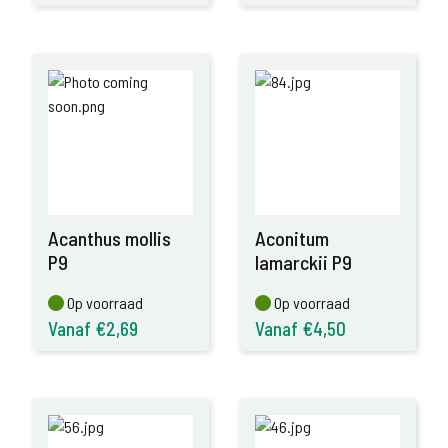
Acanthus mollis
Aconitum
P9
lamarckii P9
Op voorraad
Op voorraad
Op voorraad
Op voorraad
Vanaf €2,69
Vanaf €4,50