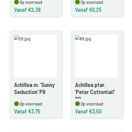
Op voorraad
Op voorraad
Op voorraad
Op voorraad
Vanaf €2,38
Vanaf €6,25
Achillea m. 'Sunny
Achillea ptar.
Seduction' P9
'Peter Cottontail'
P9
Op voorraad
Op voorraad
Op voorraad
Op voorraad
Vanaf €3,75
Vanaf €3,50