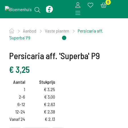
0
Aanbod
Vaste planten
Persicaria aff.
'Superba' P9
Persicaria aff. 'Superba' P9
€
3,25
Aantal
Stukprijs
1
€
3,25
2-6
€
3,00
6-12
€
2,63
12-24
€
2,38
Vanaf 24
€
2,13