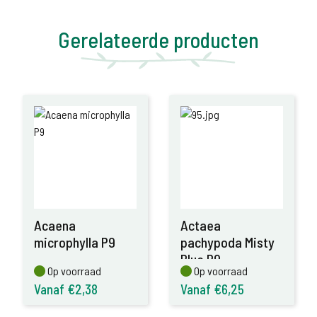
Gerelateerde producten
Acaena
Actaea
microphylla P9
pachypoda Misty
Blue P9
Op voorraad
Op voorraad
Op voorraad
Op voorraad
Vanaf €2,38
Vanaf €6,25