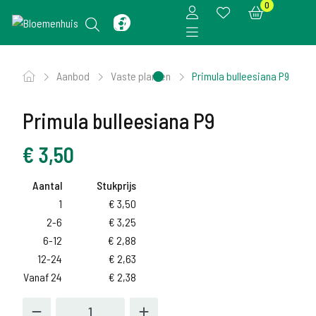
0
Aanbod
Vaste planten
Primula bulleesiana P9
Primula bulleesiana P9
€
3,50
Aantal
Stukprijs
1
€
3,50
2-6
€
3,25
6-12
€
2,88
12-24
€
2,63
Vanaf 24
€
2,38