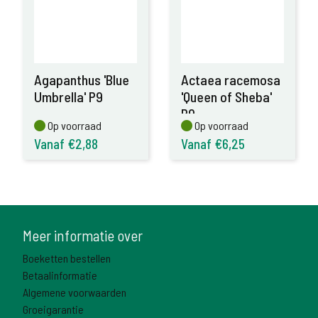
Agapanthus 'Blue
Actaea racemosa
Umbrella' P9
'Queen of Sheba'
P9
Op voorraad
Op voorraad
Op voorraad
Op voorraad
Vanaf €2,88
Vanaf €6,25
Meer informatie over
Boeketten bestellen
Betaalinformatie
Algemene voorwaarden
Groeigarantie