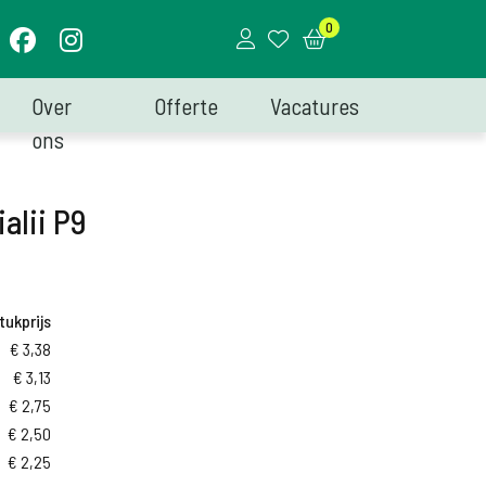
0
Over
Offerte
Vacatures
ons
alii P9
tukprijs
€
3,38
€
3,13
€
2,75
€
2,50
€
2,25