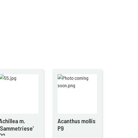
Achillea m.
Acanthus mollis
'Sammetriese'
P9
P9