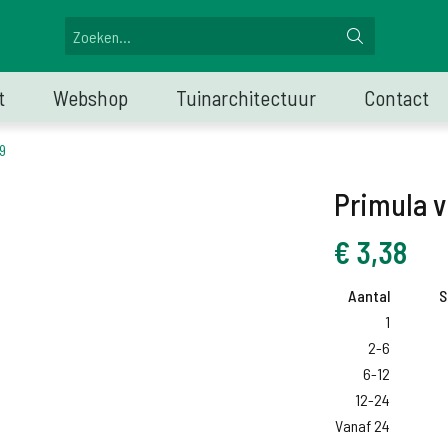
t
Webshop
Tuinarchitectuur
Contact
P9
Primula vi
€
3,38
Aantal
S
1
2-6
6-12
12-24
Vanaf 24