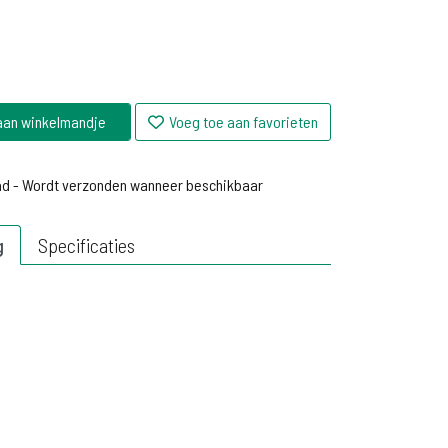
aan winkelmandje
Voeg toe aan favorieten
ad - Wordt verzonden wanneer beschikbaar
ad - Wordt verzonden wanneer beschikbaar
g
Specificaties