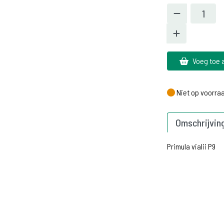
Voeg toe 
Niet op voorra
Niet op voorra
Omschrijvin
Primula vialii P9