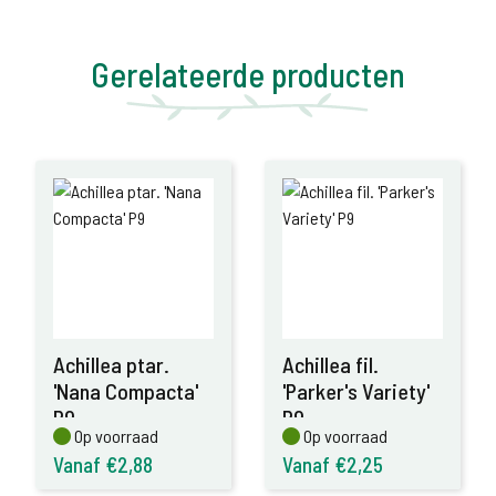
Gerelateerde producten
Achillea ptar.
Achillea fil.
'Nana Compacta'
'Parker's Variety'
P9
P9
Op voorraad
Op voorraad
Op voorraad
Op voorraad
Vanaf €2,88
Vanaf €2,25