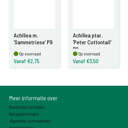
Achillea m.
Achillea ptar.
'Sammetriese' P9
'Peter Cottontail'
P9
Op voorraad
Op voorraad
Op voorraad
Op voorraad
Vanaf €2,75
Vanaf €3,50
Meer informatie over
Boeketten bestellen
Betaalinformatie
Algemene voorwaarden
Groeigarantie