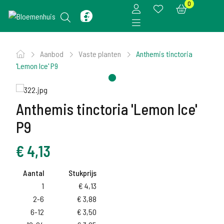
0
Aanbod
Vaste planten
Anthemis tinctoria
'Lemon Ice' P9
Anthemis tinctoria 'Lemon Ice'
P9
€
4,13
Aantal
Stukprijs
1
€
4,13
2-6
€
3,88
6-12
€
3,50