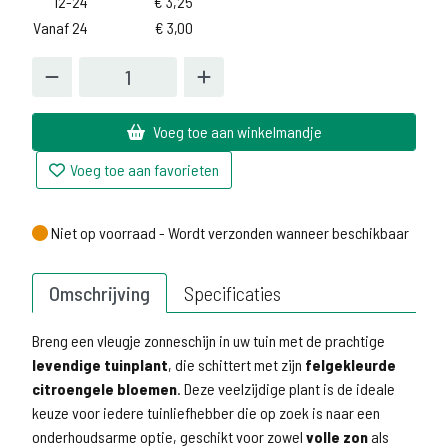
12-24
€
3,25
Vanaf 24
€
3,00
Voeg toe aan winkelmandje
Voeg toe aan favorieten
Niet op voorraad - Wordt verzonden wanneer beschikbaar
Niet op voorraad - Wordt verzonden wanneer beschikbaar
Omschrijving
Specificaties
Breng een vleugje zonneschijn in uw tuin met de prachtige
levendige tuinplant
, die schittert met zijn
felgekleurde
citroengele bloemen
. Deze veelzijdige plant is de ideale
keuze voor iedere tuinliefhebber die op zoek is naar een
onderhoudsarme optie, geschikt voor zowel
volle zon
als