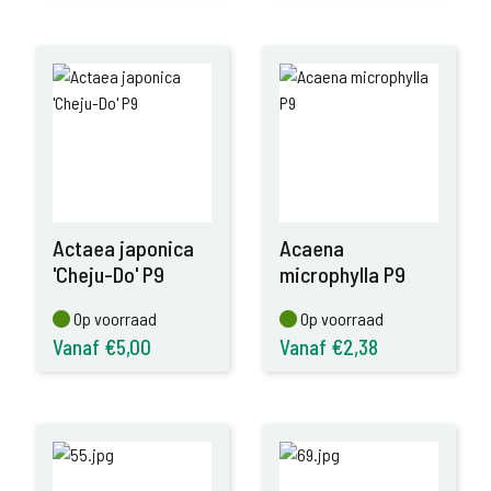
Actaea japonica
Acaena
'Cheju-Do' P9
microphylla P9
Op voorraad
Op voorraad
Op voorraad
Op voorraad
Vanaf €5,00
Vanaf €2,38