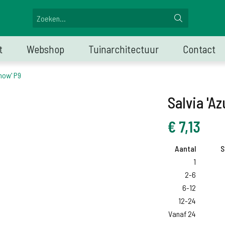
t
Webshop
Tuinarchitectuur
Contact
now' P9
Salvia 'A
€
7,13
Aantal
S
1
2-6
6-12
12-24
Vanaf 24