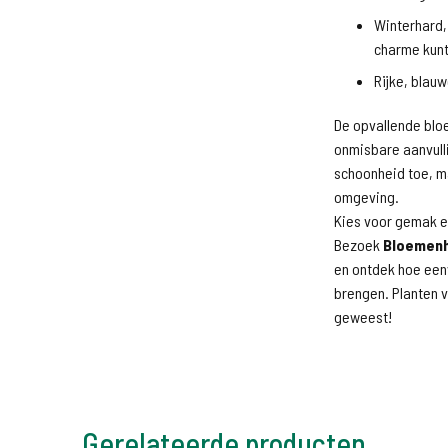
Winterhard,
charme kunt
Rijke, blauw
De opvallende blo
onmisbare aanvulli
schoonheid toe, m
omgeving.
Kies voor gemak en
Bezoek
Bloemenh
en ontdek hoe eenv
brengen. Planten v
geweest!
Gerelateerde producten