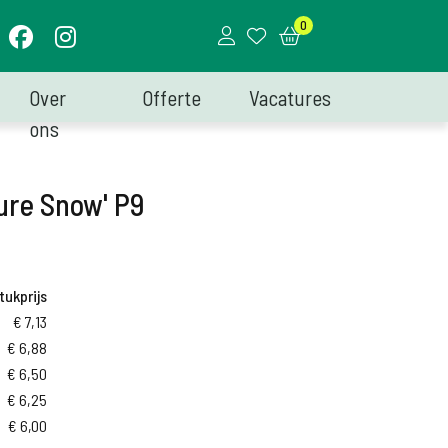
0
Over
Offerte
Vacatures
ons
zure Snow' P9
tukprijs
€
7,13
€
6,88
€
6,50
€
6,25
€
6,00