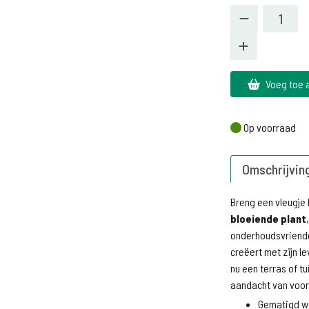
Voeg toe 
Op voorraad
Op voorraad
Omschrijvin
Breng een vleugje 
bloeiende plant
onderhoudsvriendel
creëert met zijn l
nu een terras of tu
aandacht van voor
Gematigd w