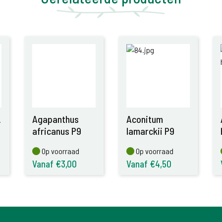
.
Agapanthus
Aconitum
africanus P9
lamarckii P9
Op voorraad
Op voorraad
Op voorraad
Op voorraad
Vanaf €3,00
Vanaf €4,50