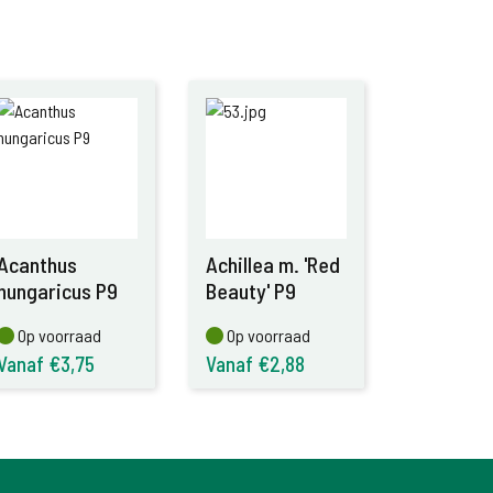
Acanthus
Achillea m. 'Red
hungaricus P9
Beauty' P9
Op voorraad
Op voorraad
Op voorraad
Op voorraad
Vanaf €3,75
Vanaf €2,88