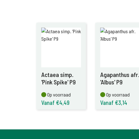
Actaea simp.
Agapanthus afr
'Pink Spike' P9
'Albus' P9
Op voorraad
Op voorraad
Op voorraad
Op voorraad
Vanaf €4,49
Vanaf €3,14