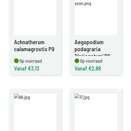
Achnatherum
Aegopodium
calamagrostis P9
podagraria
'Variegatum' P9
Op voorraad
Op voorraad
Op voorraad
Op voorraad
Vanaf €3,13
Vanaf €2,88