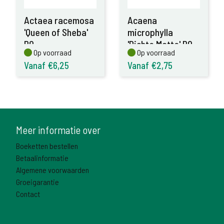
Actaea racemosa
Acaena
'Queen of Sheba'
microphylla
P9
'Dichte Matte' P9
Op voorraad
Op voorraad
Op voorraad
Op voorraad
Vanaf €6,25
Vanaf €2,75
Meer informatie over
Boeketten bestellen
Betaalinformatie
Algemene voorwaarden
Groeigarantie
Contact