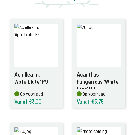
Achillea m.
Acanthus
'Apfelblüte' P9
hungaricus 'White
Lips' P9
Op voorraad
Op voorraad
Op voorraad
Op voorraad
Vanaf €3,00
Vanaf €3,75