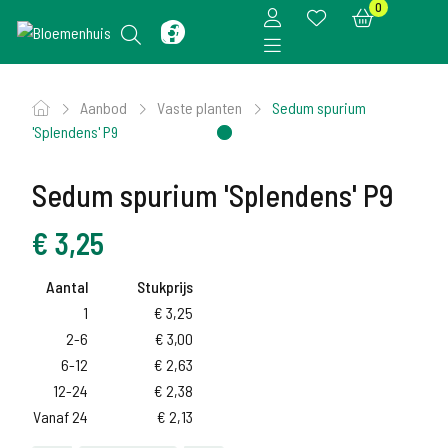
0
Aanbod
Vaste planten
Sedum spurium
'Splendens' P9
Sedum spurium 'Splendens' P9
€
3,25
Aantal
Stukprijs
1
€
3,25
2-6
€
3,00
6-12
€
2,63
12-24
€
2,38
Vanaf 24
€
2,13