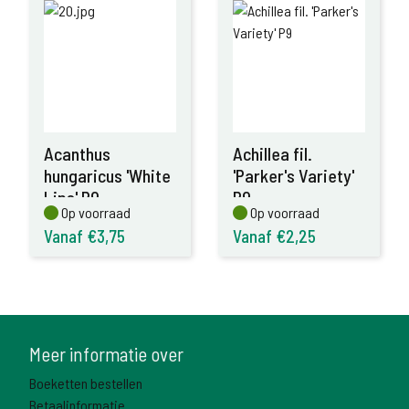
Acanthus
Achillea fil.
hungaricus 'White
'Parker's Variety'
Lips' P9
P9
Op voorraad
Op voorraad
Op voorraad
Op voorraad
Vanaf €3,75
Vanaf €2,25
Meer informatie over
Boeketten bestellen
Betaalinformatie