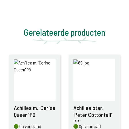
Gerelateerde producten
Achillea m. 'Cerise
Achillea ptar.
Queen' P9
'Peter Cottontail'
P9
Op voorraad
Op voorraad
Op voorraad
Op voorraad