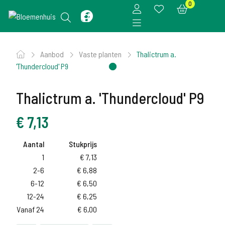
0
Aanbod
Vaste planten
Thalictrum a.
'Thundercloud' P9
Thalictrum a. 'Thundercloud' P9
€
7,13
Aantal
Stukprijs
1
€
7,13
2-6
€
6,88
6-12
€
6,50
12-24
€
6,25
Vanaf 24
€
6,00