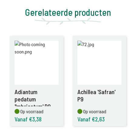
Gerelateerde producten
Adiantum
Achillea 'Safran'
pedatum
P9
'Imbricatum' P9
Op voorraad
Op voorraad
Op voorraad
Op voorraad
Vanaf €3,38
Vanaf €2,63