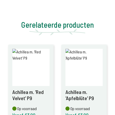
Gerelateerde producten
Achillea m. 'Red
Achillea m.
Velvet' P9
'Apfelblüte' P9
Op voorraad
Op voorraad
Op voorraad
Op voorraad