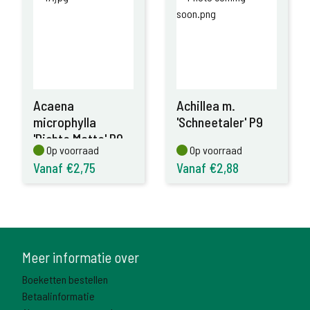
Acaena
Achillea m.
microphylla
'Schneetaler' P9
'Dichte Matte' P9
Op voorraad
Op voorraad
Op voorraad
Op voorraad
Vanaf €2,75
Vanaf €2,88
Meer informatie over
Boeketten bestellen
Betaalinformatie