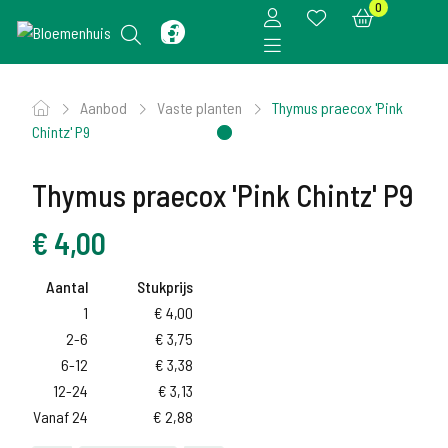
0
Aanbod
Vaste planten
Thymus praecox 'Pink
Chintz' P9
Thymus praecox 'Pink Chintz' P9
€
4,00
Aantal
Stukprijs
1
€
4,00
2-6
€
3,75
6-12
€
3,38
12-24
€
3,13
Vanaf 24
€
2,88