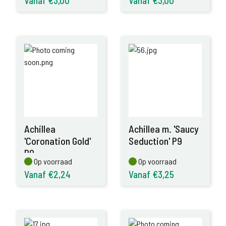
Vanaf €3,00
Vanaf €3,00
Achillea
Achillea m. 'Saucy
'Coronation Gold'
Seduction' P9
P9
Op voorraad
Op voorraad
Op voorraad
Op voorraad
Vanaf €2,24
Vanaf €3,25