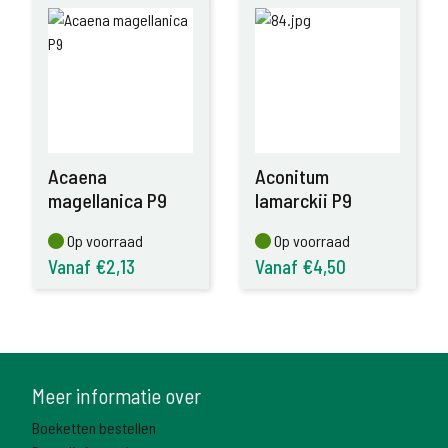
Acaena
Aconitum
magellanica P9
lamarckii P9
Op voorraad
Op voorraad
Op voorraad
Op voorraad
Vanaf €2,13
Vanaf €4,50
Meer informatie over
Boeketten bestellen