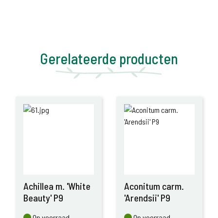
Gerelateerde producten
Achillea m. 'White
Aconitum carm.
Beauty' P9
'Arendsii' P9
Op voorraad
Op voorraad
Op voorraad
Op voorraad