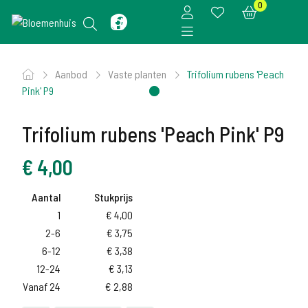
0
Aanbod
Vaste planten
Trifolium rubens 'Peach
Pink' P9
Trifolium rubens 'Peach Pink' P9
€
4,00
Aantal
Stukprijs
1
€
4,00
2-6
€
3,75
6-12
€
3,38
12-24
€
3,13
Vanaf 24
€
2,88