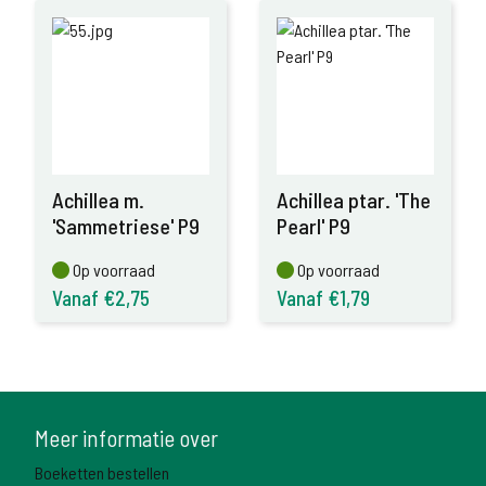
Achillea m.
Achillea ptar. 'The
'Sammetriese' P9
Pearl' P9
Op voorraad
Op voorraad
Op voorraad
Op voorraad
Vanaf €2,75
Vanaf €1,79
Meer informatie over
Boeketten bestellen