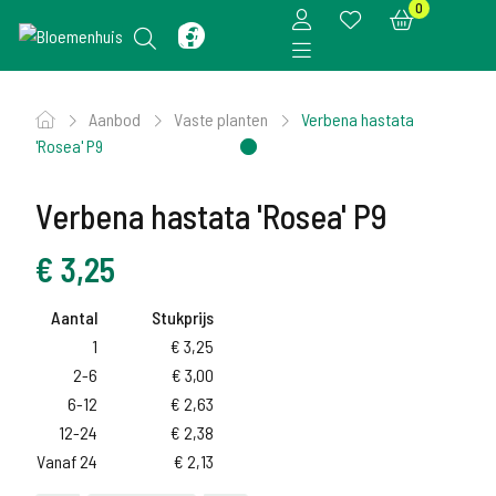
0
Aanbod
Vaste planten
Verbena hastata
'Rosea' P9
Verbena hastata 'Rosea' P9
€
3,25
Aantal
Stukprijs
1
€
3,25
2-6
€
3,00
6-12
€
2,63
12-24
€
2,38
Vanaf 24
€
2,13