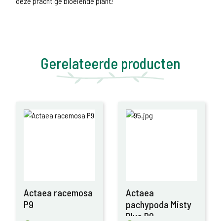
deze prachtige bloeiende plant!
Gerelateerde producten
Actaea racemosa
Actaea
P9
pachypoda Misty
Blue P9