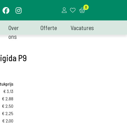
0
Over
Offerte
Vacatures
ons
igida P9
tukprijs
€
3,13
€
2,88
€
2,50
€
2,25
€
2,00