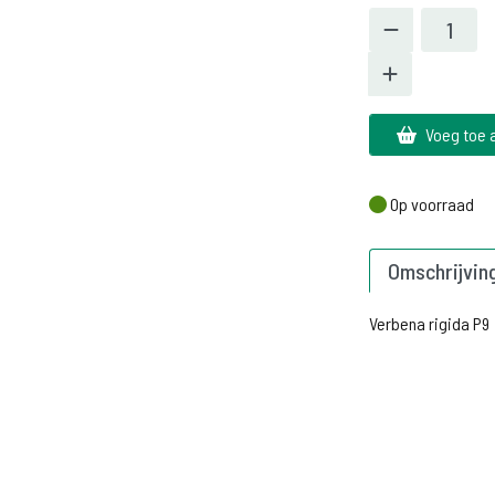
Voeg toe 
Op voorraad
Op voorraad
Omschrijvin
Verbena rigida P9