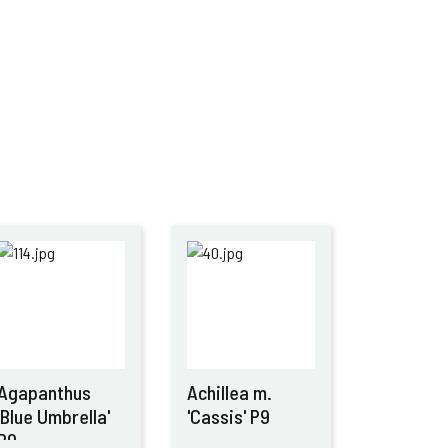
Agapanthus
Achillea m.
'Blue Umbrella'
'Cassis' P9
P9