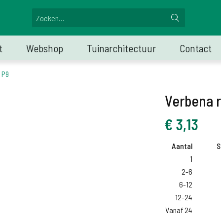
t
Webshop
Tuinarchitectuur
Contact
 P9
Verbena r
€
3,13
Aantal
S
1
2-6
6-12
12-24
Vanaf 24