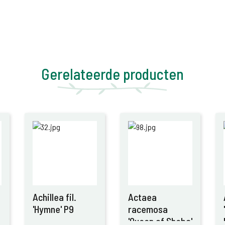
Gerelateerde producten
Achillea fil.
Actaea
'Hymne' P9
racemosa
'Queen of Sheba'