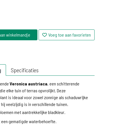
aan winkelmandje
Voeg toe aan favorieten
g
Specificaties
rende
Veronica austriaca
, een schitterende
die elke tuin of terras opvrolijkt. Deze
ant is ideaal voor zowel zonnige als schaduwrijke
ij veelzijdig is in verschillende tuinen.
loemen met aantrekkelijke bladkleur.
t een gematigde waterbehoefte.