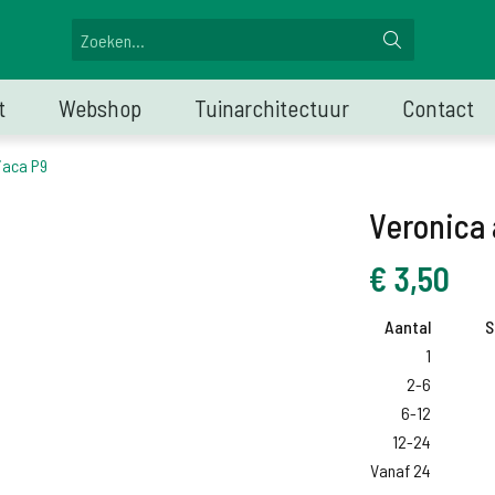
t
Webshop
Tuinarchitectuur
Contact
iaca P9
Veronica 
€
3,50
Aantal
S
1
2-6
6-12
12-24
Vanaf 24