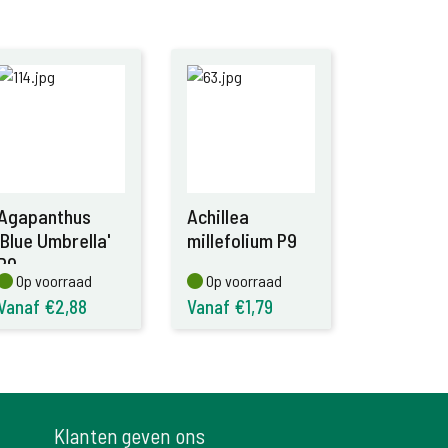
Agapanthus
Achillea
'Blue Umbrella'
millefolium P9
P9
Op voorraad
Op voorraad
Op voorraad
Op voorraad
Vanaf €2,88
Vanaf €1,79
Klanten geven ons