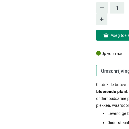
Voeg toe 
Op voorraad
Op voorraad
Omschrijvin
Ontdek de betove
bloeiende plant
onderhoudsarme pl
plekken, waardoor h
Levendige b
Ondersteun