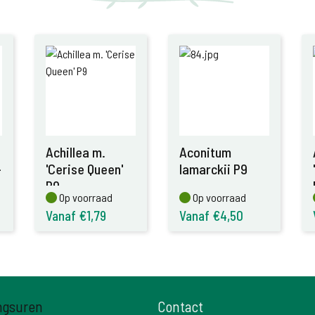
Achillea m.
Aconitum
-
'Cerise Queen'
lamarckii P9
P9
Op voorraad
Op voorraad
Op voorraad
Op voorraad
Vanaf €1,79
Vanaf €4,50
ngsuren
Contact