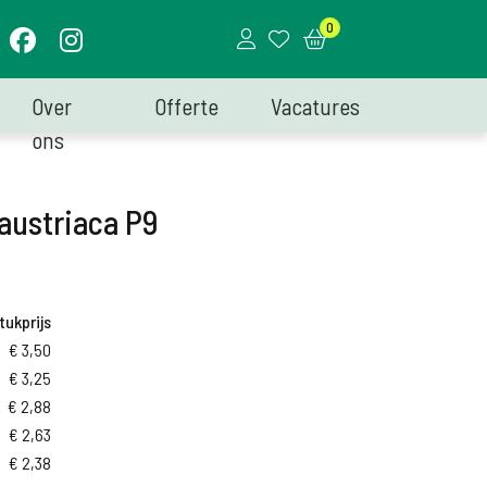
0
Over
Offerte
Vacatures
ons
austriaca P9
tukprijs
€
3,50
€
3,25
€
2,88
€
2,63
€
2,38