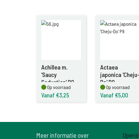
Achillea m.
Actaea
'Saucy
japonica 'Cheju
Seduction' P9
Do' P9
Op voorraad
Op voorraad
Op voorraad
Op voorraad
Vanaf €3,25
Vanaf €5,00
Meer informatie over
Openi