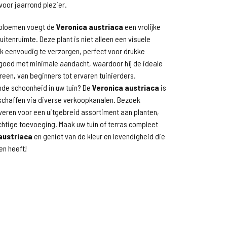
voor jaarrond plezier.
e bloemen voegt de
Veronica austriaca
een vrolijke
uitenruimte. Deze plant is niet alleen een visuele
k eenvoudig te verzorgen, perfect voor drukke
jt goed met minimale aandacht, waardoor hij de ideale
reen, van beginners tot ervaren tuinierders.
nde schoonheid in uw tuin? De
Veronica austriaca
is
schaffen via diverse verkoopkanalen. Bezoek
veren voor een uitgebreid assortiment aan planten,
chtige toevoeging. Maak uw tuin of terras compleet
austriaca
en geniet van de kleur en levendigheid die
en heeft!