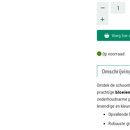
Voeg toe 
Op voorraad
Op voorraad
Omschrijvin
Ontdek de schoon
prachtige
bloeie
onderhoudsarme pla
levendige en kleurr
Opvallende 
Robuuste gr