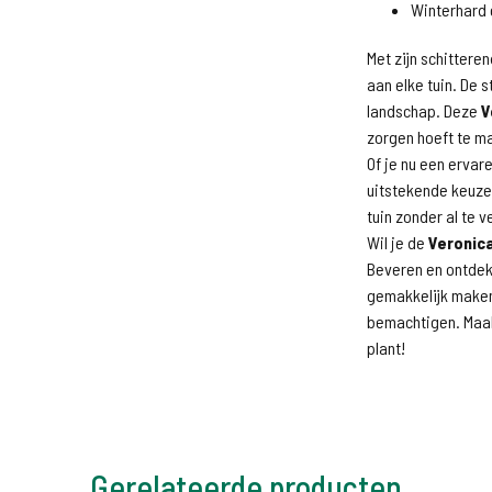
Winterhard 
Met zijn schittere
aan elke tuin. De 
landschap. Deze
V
zorgen hoeft te m
Of je nu een ervare
uitstekende keuze
tuin zonder al te 
Wil je de
Veronica 
Beveren en ontdek
gemakkelijk maken
bemachtigen. Maak
plant!
Gerelateerde producten