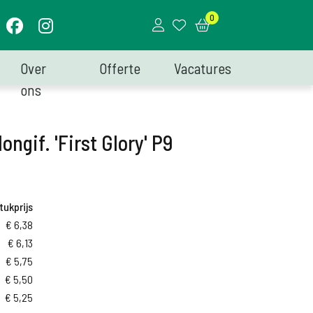
0
Over
Offerte
Vacatures
ons
ongif. 'First Glory' P9
tukprijs
€
6,38
€
6,13
€
5,75
€
5,50
€
5,25