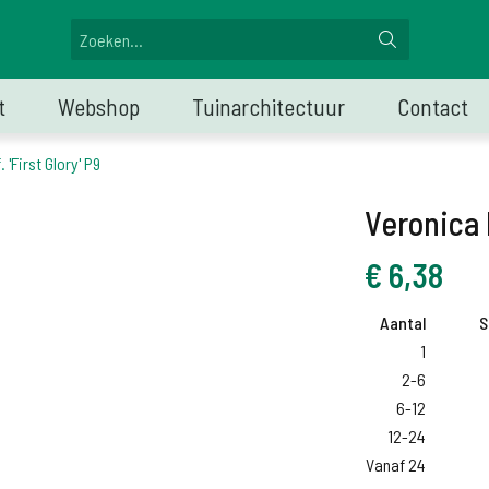
t
Webshop
Tuinarchitectuur
Contact
 'First Glory' P9
Veronica l
€
6,38
Aantal
S
1
2-6
6-12
12-24
Vanaf 24