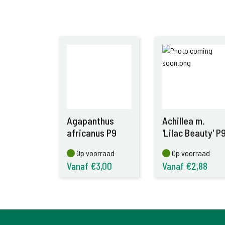
Agapanthus
Achillea m.
africanus P9
'Lilac Beauty' P
Op voorraad
Op voorraad
Op voorraad
Op voorraad
Vanaf €3,00
Vanaf €2,88