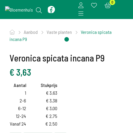
0
Aanbod
Vaste planten
Veronica spicata
incana P9
Veronica spicata incana P9
€
3,63
Aantal
Stukprijs
1
€
3,63
2-6
€
3,38
6-12
€
3,00
12-24
€
2,75
Vanaf 24
€
2,50