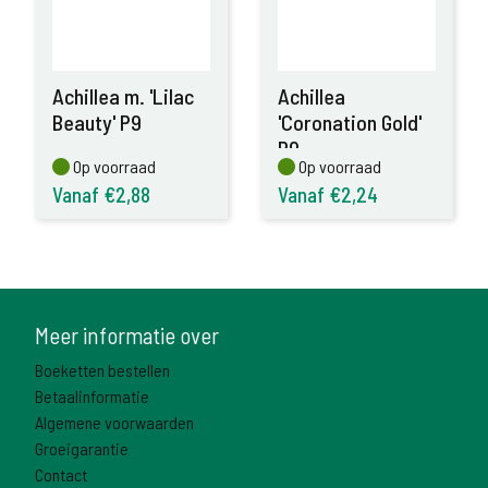
Achillea m. 'Lilac
Achillea
Beauty' P9
'Coronation Gold'
P9
Op voorraad
Op voorraad
Op voorraad
Op voorraad
Vanaf €2,88
Vanaf €2,24
Meer informatie over
Boeketten bestellen
Betaalinformatie
Algemene voorwaarden
Groeigarantie
Contact