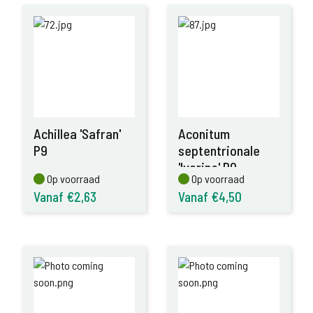
Achillea 'Safran'
Aconitum
P9
septentrionale
'Ivorine' P9
Op voorraad
Op voorraad
Op voorraad
Op voorraad
Vanaf €2,63
Vanaf €4,50