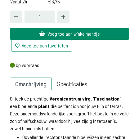
Vanaf 24
€
3,75
Voeg toe aan winkelmandje
Voeg toe aan favorieten
Op voorraad
Op voorraad
Omschrijving
Specificaties
Ontdek de prachtige
Veronicastrum virg. 'Fascination'
,
een bloeiende
plant
die perfect is voor jouw tuin of terras.
Deze onderhoudsvriendelijke soort groeit het beste in de volle
zon of halfschaduw, waardoor hij veelzijdig inzetbaar is,
zowel binnen als buiten.
Opvallende, rechtopstaande bloeiwijzen in een zachte