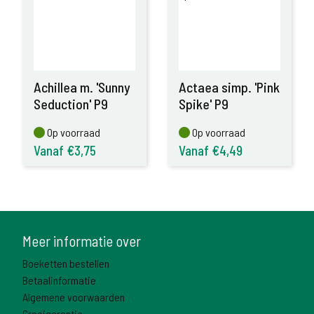
Achillea m. 'Sunny
Actaea simp. 'Pink
Seduction' P9
Spike' P9
Op voorraad
Op voorraad
Op voorraad
Op voorraad
Vanaf €3,75
Vanaf €4,49
Meer informatie over
Boeketten bestellen
Betaalinformatie
Algemene voorwaarden
Groeigarantie