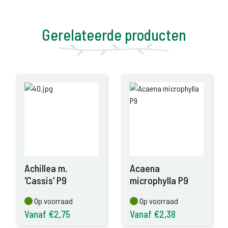
Gerelateerde producten
Achillea m.
Acaena
'Cassis' P9
microphylla P9
Op voorraad
Op voorraad
Op voorraad
Op voorraad
Vanaf €2,75
Vanaf €2,38