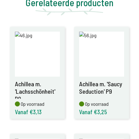
Gerelateerde producten
Achillea m.
Achillea m. 'Saucy
'Lachsschönheit'
Seduction' P9
P9
Op voorraad
Op voorraad
Op voorraad
Op voorraad
Vanaf €3,13
Vanaf €3,25