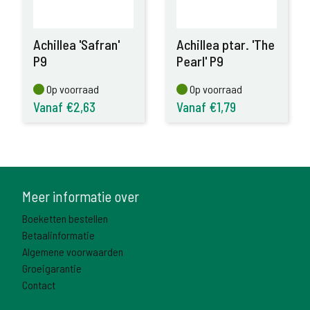
Achillea 'Safran'
Achillea ptar. 'The
P9
Pearl' P9
Op voorraad
Op voorraad
Op voorraad
Op voorraad
Vanaf €2,63
Vanaf €1,79
Meer informatie over
Boeketten bestellen
Betaalinformatie
Algemene voorwaarden
Groeigarantie
Contact