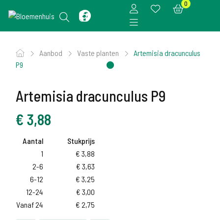
0
Aanbod
Vaste planten
Artemisia dracunculus
P9
Artemisia dracunculus P9
€
3,88
Aantal
Stukprijs
1
€
3,88
2-6
€
3,63
6-12
€
3,25
12-24
€
3,00
Vanaf 24
€
2,75