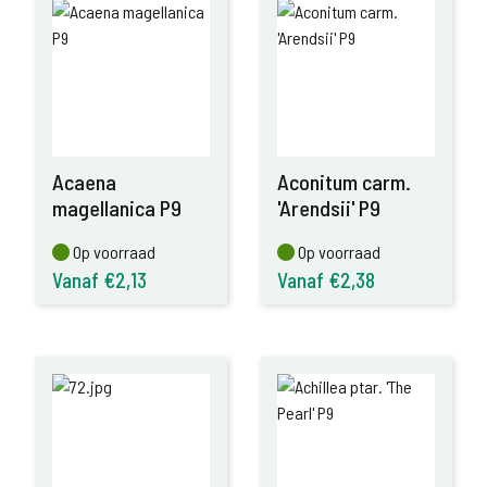
Acaena
Aconitum carm.
magellanica P9
'Arendsii' P9
Op voorraad
Op voorraad
Op voorraad
Op voorraad
Vanaf €2,13
Vanaf €2,38