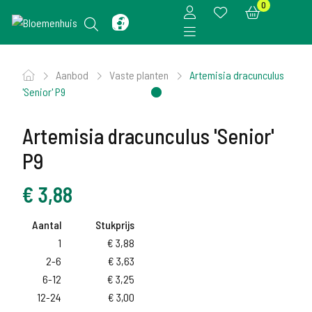
0
Aanbod
Vaste planten
Artemisia dracunculus
'Senior' P9
Artemisia dracunculus 'Senior'
P9
€
3,88
Aantal
Stukprijs
1
€
3,88
2-6
€
3,63
6-12
€
3,25
12-24
€
3,00