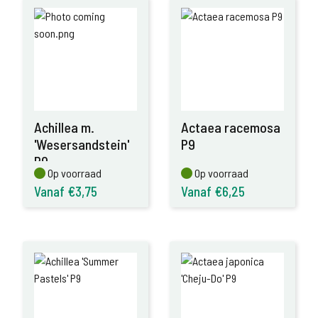
Achillea m.
Actaea racemosa
'Wesersandstein'
P9
P9
Op voorraad
Op voorraad
Op voorraad
Op voorraad
Vanaf €3,75
Vanaf €6,25