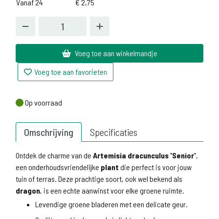
Vanaf 24
€
2,75
Voeg toe aan winkelmandje
Voeg toe aan favorieten
Op voorraad
Op voorraad
Omschrijving
Specificaties
Ontdek de charme van de
Artemisia dracunculus 'Senior'
,
een onderhoudsvriendelijke
plant
die perfect is voor jouw
tuin of terras. Deze prachtige soort, ook wel bekend als
dragon
, is een echte aanwinst voor elke groene ruimte.
Levendige groene bladeren met een delicate geur.