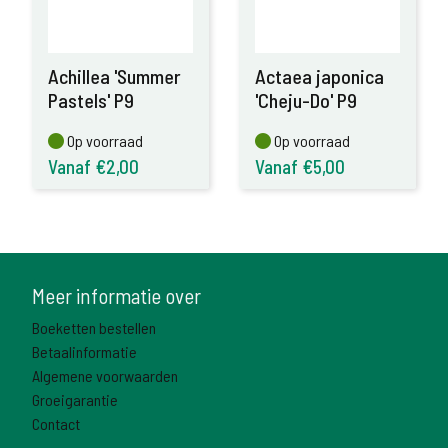
Achillea 'Summer
Actaea japonica
Pastels' P9
'Cheju-Do' P9
Op voorraad
Op voorraad
Op voorraad
Op voorraad
Vanaf €2,00
Vanaf €5,00
Meer informatie over
Boeketten bestellen
Betaalinformatie
Algemene voorwaarden
Groeigarantie
Contact