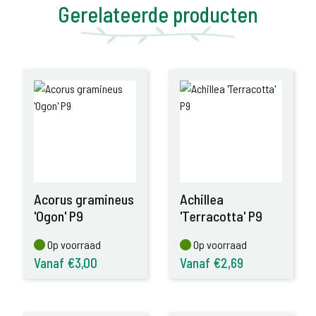
Gerelateerde producten
Acorus gramineus
Achillea
'Ogon' P9
'Terracotta' P9
Op voorraad
Op voorraad
Op voorraad
Op voorraad
Vanaf €3,00
Vanaf €2,69