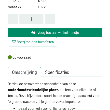
12-24
€
4,00
Vanaf 24
€
3,75
Voeg toe aan winkelmandje
Voeg toe aan favorieten
Op voorraad
Op voorraad
Omschrijving
Specificaties
Ontdek de betoverende schoonheid van deze
onderhoudsvriendelijke plant
, perfect voor elke tuin of
terras. Deze bijzondere soort is een prachtige aanwinst voor
je groene oase en zal je gasten zeker imponeren.
Ideaal voor volle zon of lichte schaduw.