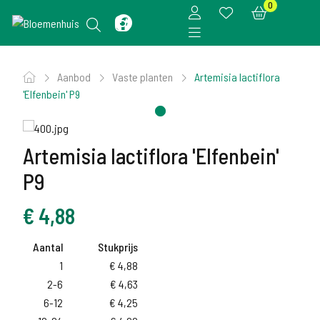
0
Aanbod
Vaste planten
Artemisia lactiflora
'Elfenbein' P9
Artemisia lactiflora 'Elfenbein'
P9
€
4,88
Aantal
Stukprijs
1
€
4,88
2-6
€
4,63
6-12
€
4,25