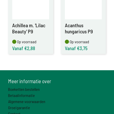
Achillea m. 'Lilac
Acanthus
Beauty' P9
hungaricus P9
Op voorraad
Op voorraad
Op voorraad
Op voorraad
Vanaf €2,88
Vanaf €3,75
Meer informatie over
Boeketten bestellen
Betaalinformatie
Algemene voorwaarden
Groeigarantie
Contact