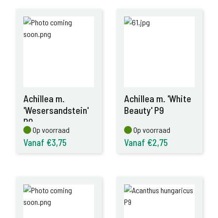
Achillea m.
Achillea m. 'White
'Wesersandstein'
Beauty' P9
P9
Op voorraad
Op voorraad
Op voorraad
Op voorraad
Vanaf €3,75
Vanaf €2,75