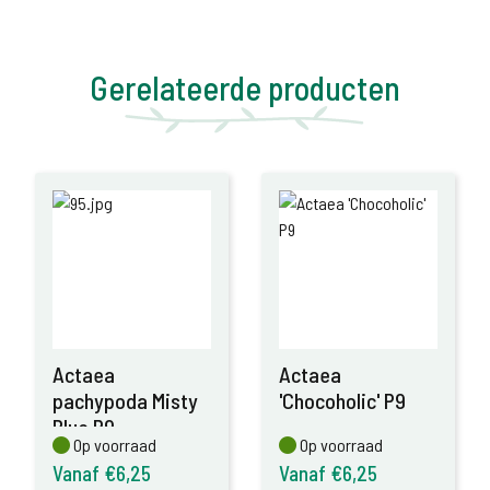
Gerelateerde producten
Actaea
Actaea
pachypoda Misty
'Chocoholic' P9
Blue P9
Op voorraad
Op voorraad
Op voorraad
Op voorraad
Vanaf €6,25
Vanaf €6,25