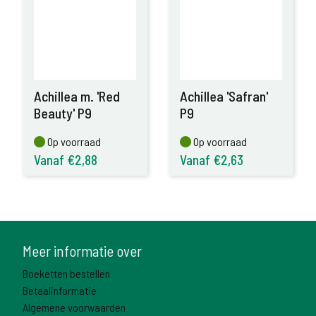
Achillea m. 'Red
Achillea 'Safran'
Beauty' P9
P9
Op voorraad
Op voorraad
Op voorraad
Op voorraad
Vanaf €2,88
Vanaf €2,63
Meer informatie over
Boeketten bestellen
Betaalinformatie
Algemene voorwaarden