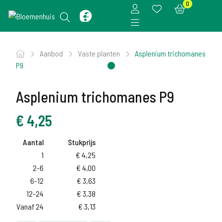
0
Aanbod
Vaste planten
Asplenium trichomanes
P9
Asplenium trichomanes P9
€
4,25
Aantal
Stukprijs
1
€
4,25
2-6
€
4,00
6-12
€
3,63
12-24
€
3,38
Vanaf 24
€
3,13