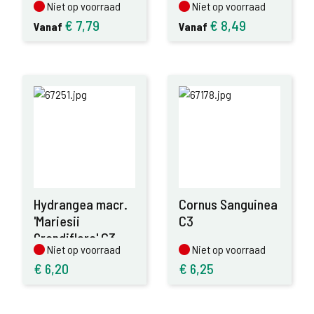
Niet op voorraad
Niet op voorraad
Niet op voorraad
Niet op voorraad
€
7,79
€
8,49
Vanaf
Vanaf
Hydrangea macr.
Cornus Sanguinea
'Mariesii
C3
Grandiflora' C3
Niet op voorraad
Niet op voorraad
Niet op voorraad
Niet op voorraad
€
6,20
€
6,25