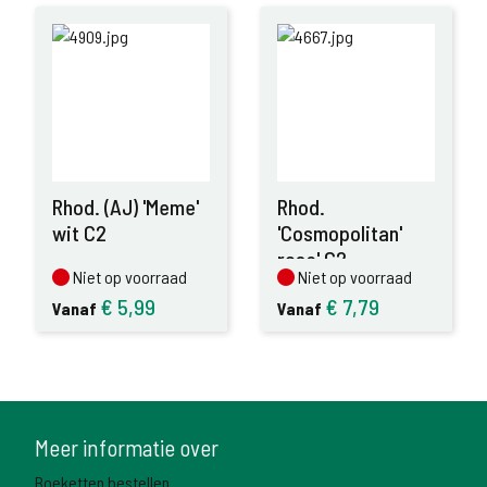
Rhod. (AJ) 'Meme'
Rhod.
wit C2
'Cosmopolitan'
rose' C2
Niet op voorraad
Niet op voorraad
Niet op voorraad
Niet op voorraad
€
5,99
€
7,79
Vanaf
Vanaf
Meer informatie over
Boeketten bestellen