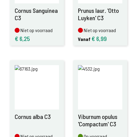
Cornus Sanguinea
Prunus laur. 'Otto
C3
Luyken' C3
Niet op voorraad
Niet op voorraad
Niet op voorraad
Niet op voorraad
€
6,25
€
6,99
Vanaf
Cornus alba C3
Viburnum opulus
'Compactum' C3
Niet op voorraad
Op voorraad
Niet op voorraad
Op voorraad