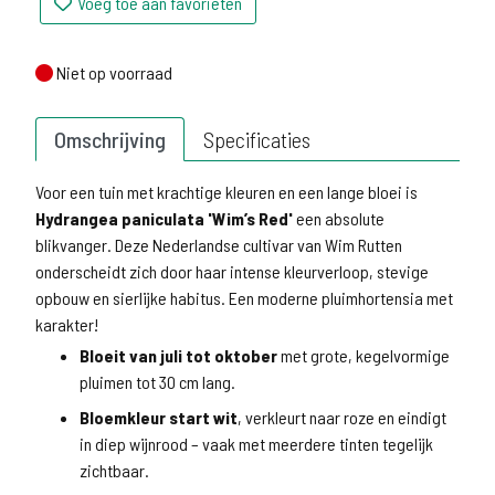
Voeg toe aan favorieten
Niet op voorraad
Niet op voorraad
Omschrijving
Specificaties
Voor een tuin met krachtige kleuren en een lange bloei is
Hydrangea paniculata 'Wim’s Red'
een absolute
blikvanger. Deze Nederlandse cultivar van Wim Rutten
onderscheidt zich door haar intense kleurverloop, stevige
opbouw en sierlijke habitus. Een moderne pluimhortensia met
karakter!
Bloeit van juli tot oktober
met grote, kegelvormige
pluimen tot 30 cm lang.
Bloemkleur start wit
, verkleurt naar roze en eindigt
in diep wijnrood – vaak met meerdere tinten tegelijk
zichtbaar.