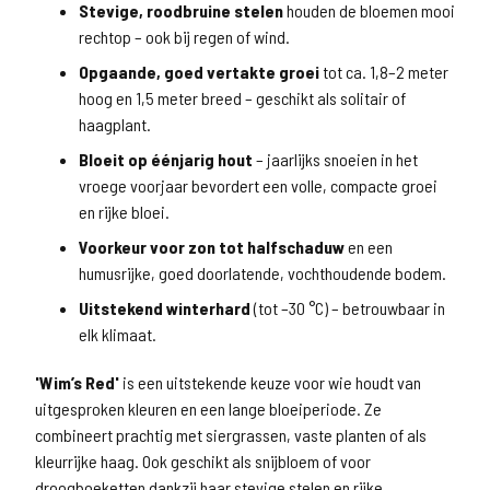
Stevige, roodbruine stelen
houden de bloemen mooi
rechtop – ook bij regen of wind.
Opgaande, goed vertakte groei
tot ca. 1,8–2 meter
hoog en 1,5 meter breed – geschikt als solitair of
haagplant.
Bloeit op éénjarig hout
– jaarlijks snoeien in het
vroege voorjaar bevordert een volle, compacte groei
en rijke bloei.
Voorkeur voor zon tot halfschaduw
en een
humusrijke, goed doorlatende, vochthoudende bodem.
Uitstekend winterhard
(tot –30 °C) – betrouwbaar in
elk klimaat.
'Wim’s Red'
is een uitstekende keuze voor wie houdt van
uitgesproken kleuren en een lange bloeiperiode. Ze
combineert prachtig met siergrassen, vaste planten of als
kleurrijke haag. Ook geschikt als snijbloem of voor
droogboeketten dankzij haar stevige stelen en rijke