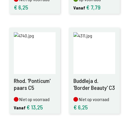
€
6,25
€
7,79
Vanaf
Rhod. 'Ponticum'
Buddleja d.
paars C5
'Border Beauty' C3
Niet op voorraad
Niet op voorraad
Niet op voorraad
Niet op voorraad
€
13,25
€
6,25
Vanaf