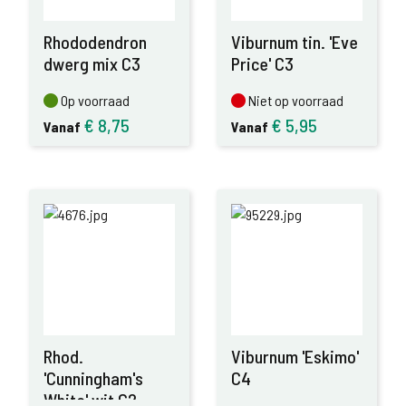
Rhododendron
Viburnum tin. 'Eve
dwerg mix C3
Price' C3
Op voorraad
Niet op voorraad
Op voorraad
Niet op voorraad
€
8,75
€
5,95
Vanaf
Vanaf
Rhod.
Viburnum 'Eskimo'
'Cunningham's
C4
White' wit C2