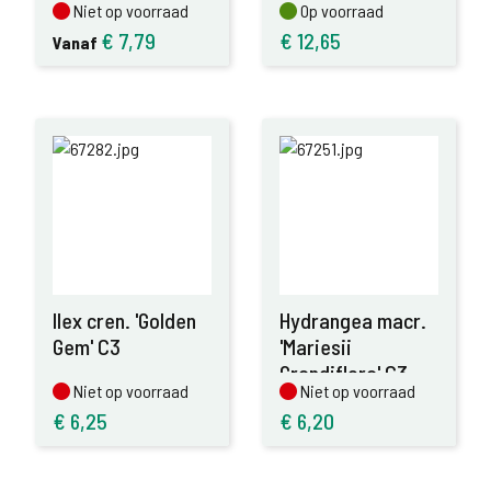
Niet op voorraad
Op voorraad
Niet op voorraad
Op voorraad
€
7,79
€
12,65
Vanaf
Ilex cren. 'Golden
Hydrangea macr.
Gem' C3
'Mariesii
Grandiflora' C3
Niet op voorraad
Niet op voorraad
Niet op voorraad
Niet op voorraad
€
6,25
€
6,20