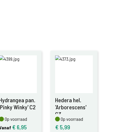
Hydrangea pan.
Hedera hel.
'Pinky Winky' C2
'Arborescens'
C3
Op voorraad
Op voorraad
Op voorraad
Op voorraad
€
6,95
€
5,99
Vanaf