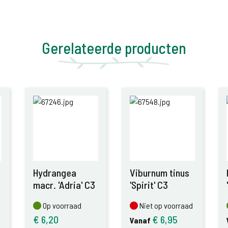
Gerelateerde producten
Hydrangea
Viburnum tinus
3
macr. 'Adria' C3
'Spirit' C3
Op voorraad
Niet op voorraad
Op voorraad
Niet op voorraad
€
6,20
€
6,95
Vanaf