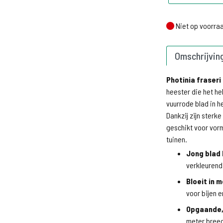
Niet op voorraa
Niet op voorra
Omschrijvin
Photinia fraseri
heester die het hel
vuurrode blad in h
Dankzij zijn sterke
geschikt voor vorm
tuinen.
Jong blad 
verkleurend
Bloeit in m
voor bijen e
Opgaande,
meter breed