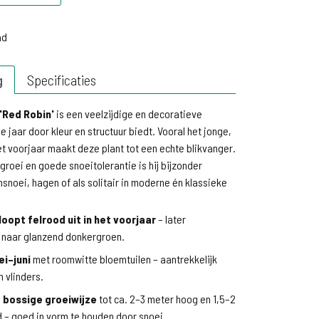
d
ad
g
Specificaties
 'Red Robin'
is een veelzijdige en decoratieve
e jaar door kleur en structuur biedt. Vooral het jonge,
et voorjaar maakt deze plant tot een echte blikvanger.
 groei en goede snoeitolerantie is hij bijzonder
snoei, hagen of als solitair in moderne én klassieke
loopt felrood uit in het voorjaar
– later
 naar glanzend donkergroen.
ei–juni
met roomwitte bloemtuilen – aantrekkelijk
n vlinders.
 bossige groeiwijze
tot ca. 2–3 meter hoog en 1,5–2
 – goed in vorm te houden door snoei.