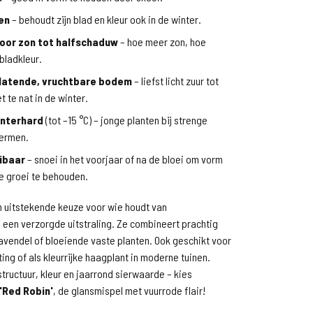
en
– behoudt zijn blad en kleur ook in de winter.
oor zon tot halfschaduw
– hoe meer zon, hoe
bladkleur.
latende, vruchtbare bodem
– liefst licht zuur tot
et te nat in de winter.
interhard
(tot –15 °C) – jonge planten bij strenge
hermen.
ibaar
– snoei in het voorjaar of na de bloei om vorm
 groei te behouden.
n uitstekende keuze voor wie houdt van
 een verzorgde uitstraling. Ze combineert prachtig
avendel of bloeiende vaste planten. Ook geschikt voor
ing of als kleurrijke haagplant in moderne tuinen.
structuur, kleur en jaarrond sierwaarde – kies
 'Red Robin'
, de glansmispel met vuurrode flair!