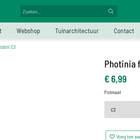
t
Webshop
Tuinarchitectuur
Contact
Robin' C3
Photinia f
€
6,99
Potmaat
Voeg toe aa