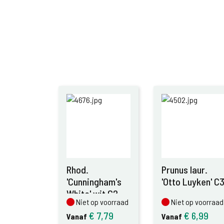
Rhod.
Prunus laur.
'Cunningham's
'Otto Luyken' C
White' wit C2
Niet op voorraad
Niet op voorraad
Niet op voorraad
Niet op voorraad
€
7,79
€
6,99
Vanaf
Vanaf