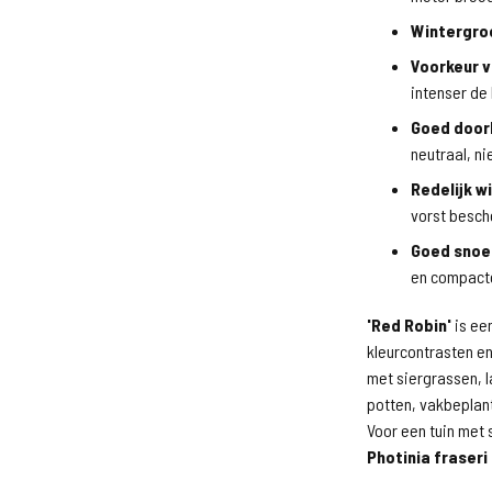
Wintergro
Voorkeur v
intenser de 
Goed door
neutraal, ni
Redelijk w
vorst besc
Goed snoe
en compacte
'Red Robin'
is ee
kleurcontrasten en
met siergrassen, l
potten, vakbeplant
Voor een tuin met 
Photinia fraseri