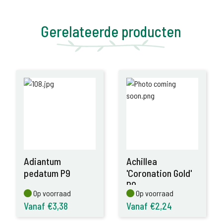
Gerelateerde producten
Adiantum
Achillea
pedatum P9
'Coronation Gold'
P9
Op voorraad
Op voorraad
Op voorraad
Op voorraad
Vanaf €3,38
Vanaf €2,24