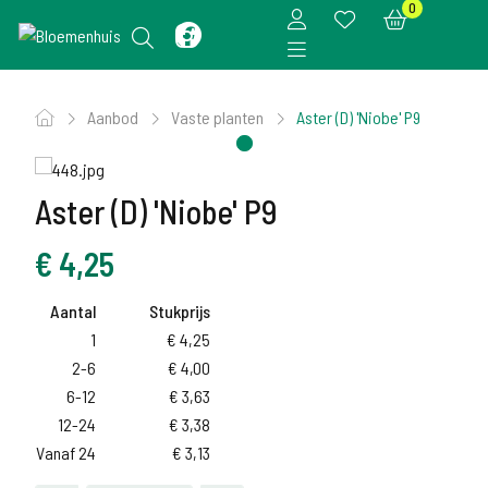
0
Aanbod
Vaste planten
Aster (D) 'Niobe' P9
Aster (D) 'Niobe' P9
€
4,25
Aantal
Stukprijs
1
€
4,25
2-6
€
4,00
6-12
€
3,63
12-24
€
3,38
Vanaf 24
€
3,13