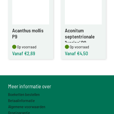
Acanthus mollis
Aconitum
P9
septentrionale
'Ivorine' P9
Op voorraad
Op voorraad
Op voorraad
Op voorraad
Vanaf €2,69
Vanaf €4,50
Meer informatie over
Boeketten bestellen
Betaalinformatie
Algemene voorwaarden
Groeigarantie