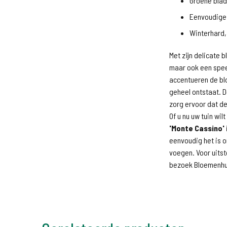
Groene blad
Eenvoudige 
Winterhard, 
Met zijn delicate 
maar ook een speel
accentueren de bl
geheel ontstaat. D
zorg ervoor dat de
Of u nu uw tuin wil
'Monte Cassino'
eenvoudig het is
voegen. Voor uits
bezoek Bloemenhui