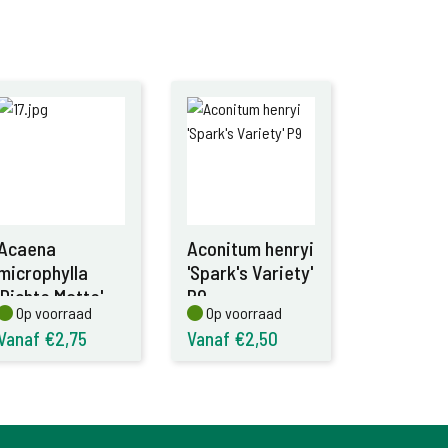
Acaena
Aconitum henryi
microphylla
'Spark's Variety'
'Dichte Matte'
P9
Op voorraad
Op voorraad
Op voorraad
Op voorraad
P9
Vanaf €2,75
Vanaf €2,50