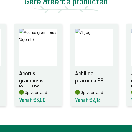
Gerelateerde producten
Acorus
Achillea
gramineus
ptarmica P9
'Ogon' P9
Op voorraad
Op voorraad
Op voorraad
Op voorraad
Vanaf €3,00
Vanaf €2,13