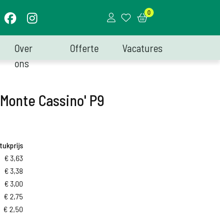
0
Over
Offerte
Vacatures
ons
 'Monte Cassino' P9
tukprijs
€
3,63
€
3,38
€
3,00
€
2,75
€
2,50