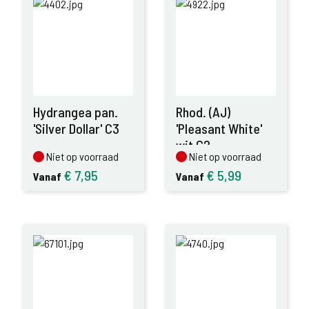
Hydrangea pan.
Rhod. (AJ)
'Silver Dollar' C3
'Pleasant White'
wit C2
Niet op voorraad
Niet op voorraad
Niet op voorraad
Niet op voorraad
€
7,95
€
5,99
Vanaf
Vanaf