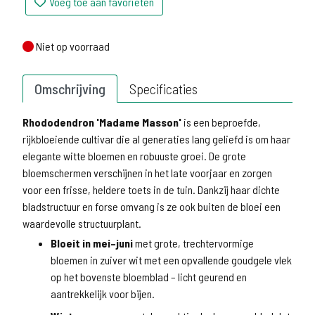
Voeg toe aan favorieten
Niet op voorraad
Niet op voorraad
Omschrijving
Specificaties
Rhododendron 'Madame Masson'
is een beproefde,
rijkbloeiende cultivar die al generaties lang geliefd is om haar
elegante witte bloemen en robuuste groei. De grote
bloemschermen verschijnen in het late voorjaar en zorgen
voor een frisse, heldere toets in de tuin. Dankzij haar dichte
bladstructuur en forse omvang is ze ook buiten de bloei een
waardevolle structuurplant.
Bloeit in mei–juni
met grote, trechtervormige
bloemen in zuiver wit met een opvallende goudgele vlek
op het bovenste bloemblad – licht geurend en
aantrekkelijk voor bijen.