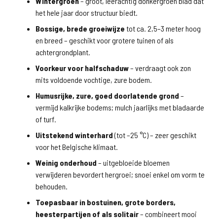
Wintergroen
– groot, leerachtig donkergroen blad dat
het hele jaar door structuur biedt.
Bossige, brede groeiwijze
tot ca. 2,5–3 meter hoog
en breed – geschikt voor grotere tuinen of als
achtergrondplant.
Voorkeur voor halfschaduw
– verdraagt ook zon
mits voldoende vochtige, zure bodem.
Humusrijke, zure, goed doorlatende grond
–
vermijd kalkrijke bodems; mulch jaarlijks met bladaarde
of turf.
Uitstekend winterhard
(tot –25 °C) – zeer geschikt
voor het Belgische klimaat.
Weinig onderhoud
– uitgebloeide bloemen
verwijderen bevordert hergroei; snoei enkel om vorm te
behouden.
Toepasbaar in bostuinen, grote borders,
heesterpartijen of als solitair
– combineert mooi