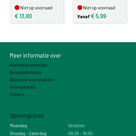
Niet op voorraad
Niet op voorraad
Niet op voorraad
Niet op voorraad
€
13,80
€
5,99
Vanaf
Meer informatie over
Boeketten bestellen
Betaalinformatie
Algemene voorwaarden
Groeigarantie
Contact
Openingsuren
Maandag
Gesloten
Dinsdag - Zaterdag
08:30 - 18:00