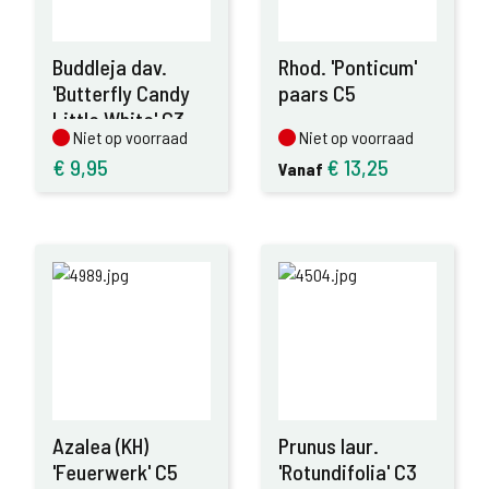
Buddleja dav.
Rhod. 'Ponticum'
'Butterfly Candy
paars C5
Little White' C3
Niet op voorraad
Niet op voorraad
Niet op voorraad
Niet op voorraad
€
9,95
€
13,25
Vanaf
Azalea (KH)
Prunus laur.
'Feuerwerk' C5
'Rotundifolia' C3