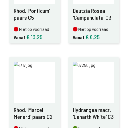
Rhod. 'Ponticum'
Deutzia Rosea
paars C5
'Campanulata' C3
Niet op voorraad
Niet op voorraad
Niet op voorraad
Niet op voorraad
€
13,25
€
6,25
Vanaf
Vanaf
Rhod. 'Marcel
Hydrangea macr.
Menard' paars C2
'Lanarth White' C3
Niet op voorraad
Op voorraad