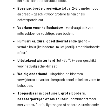
het hele jaar door structuur biedt.
Bossige, brede groeiwijze
tot ca. 2–2,5 meter hoog
en breed – geschikt voor grotere tuinen of als
achtergrondplant.
Voorkeur voor halfschaduw
– verdraagt ook zon
mits voldoende vochtige, zure bodem.
Humusrijke, zure, goed doorlatende grond
–
vermijd kalkrijke bodems; mulch jaarlijks met bladaarde
of turf.
Uitstekend winterhard
(tot –25 °C) – zeer geschikt
voor het Belgische klimaat.
Weinig onderhoud
– uitgebloeide bloemen
verwijderen bevordert hergroei; snoei enkel om vorm te
behouden.
Toepasbaar in bostuinen, grote borders,
heesterpartijen of als solitair
– combineert mooi
met varens, Pieris, Hydrangea of andere zuurminnende