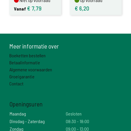
Niet op voorraad
Op voorraad
€
7,79
€
6,20
Vanaf
Meer informatie over
Boeketten bestellen
Betaalinformatie
Algemene voorwaarden
Groeigarantie
Contact
Openingsuren
Maandag
Gesloten
Dinsdag - Zaterdag
08:30 - 18:00
Zondag
09:00 - 13:00