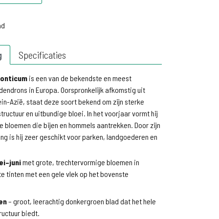
d
ad
g
Specificaties
onticum
is een van de bekendste en meest
endrons in Europa. Oorspronkelijk afkomstig uit
in-Azië, staat deze soort bekend om zijn sterke
tructuur en uitbundige bloei. In het voorjaar vormt hij
e bloemen die bijen en hommels aantrekken. Door zijn
ling is hij zeer geschikt voor parken, landgoederen en
ei–juni
met grote, trechtervormige bloemen in
te tinten met een gele vlek op het bovenste
en
– groot, leerachtig donkergroen blad dat het hele
ructuur biedt.