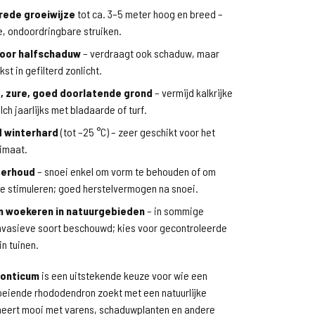
rede groeiwijze
tot ca. 3–5 meter hoog en breed –
e, ondoordringbare struiken.
voor halfschaduw
– verdraagt ook schaduw, maar
jkst in gefilterd zonlicht.
, zure, goed doorlatende grond
– vermijd kalkrijke
h jaarlijks met bladaarde of turf.
d winterhard
(tot –25 °C) – zeer geschikt voor het
limaat.
derhoud
– snoei enkel om vorm te behouden of om
te stimuleren; goed herstelvermogen na snoei.
n woekeren in natuurgebieden
– in sommige
 invasieve soort beschouwd; kies voor gecontroleerde
n tuinen.
onticum
is een uitstekende keuze voor wie een
oeiende rhododendron zoekt met een natuurlijke
ineert mooi met varens, schaduwplanten en andere