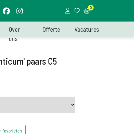
0
Over
Offerte
Vacatures
ons
nticum' paars C5
n favorieten