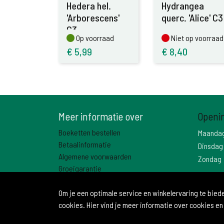
Hedera hel.
Hydrangea
'Arborescens'
querc. 'Alice' C3
C3
Op voorraad
Niet op voorraad
Op voorraad
Niet op voorraad
€
5,99
€
8,40
Meer informatie over
Openi
Boeketten bestellen
Maanda
Betaalinformatie
Dinsdag
Algemene voorwaarden
Zondag
Groeigarantie
Contact
Om je een optimale service en winkelervaring te bie
cookies. Hier vind je meer informatie over cookies en
© 2026 Bloemenhuis
Ontwikkeld door Becosoft