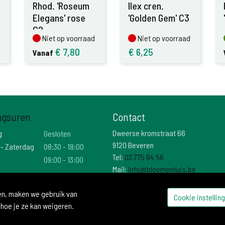
Rhod. 'Roseum
Ilex cren.
Elegans' rose
'Golden Gem' C3
C2
Niet op voorraad
Niet op voorraad
Niet op voorraad
Niet op voorraad
€
7,80
€
6,25
Vanaf
ngsuren
Contact
Dweerse kromstraat 66
g
Gesloten
9120 Beveren
 - Zaterdag
08:30 - 18:00
Tel:
03 775 84 56
09:00 - 13:00
Mail:
info@bloemenhuis.be
Btw: BE 0474 025 736
den, maken we gebruik van
Cookie instellin
 hoe je ze kan weigeren.