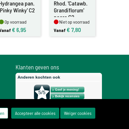
Hydrangea pan.
Rhod. 'Catawb.
'Pinky Winky' C2
Grandiflorum'
paars C2
Op voorraad
Niet op voorraad
Op voorraad
Niet op voorraad
€
6,95
€
7,80
Vanaf
Vanaf
Klanten geven ons
gen
Accepteer alle cookies
Weiger cookies
Cookie instellingen