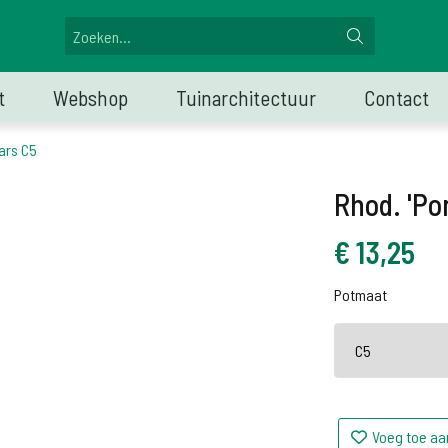
t
Webshop
Tuinarchitectuur
Contact
ars C5
Rhod. 'Po
€
13,25
Potmaat
Voeg toe aa