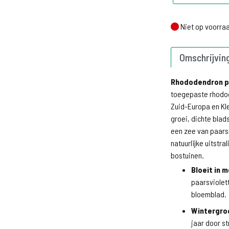
Niet op voorraa
Niet op voorra
Omschrijvin
Rhododendron p
toegepaste rhodod
Zuid-Europa en Kle
groei, dichte blads
een zee van paars
natuurlijke uitstra
bostuinen.
Bloeit in m
paarsviolet
bloemblad.
Wintergro
jaar door st