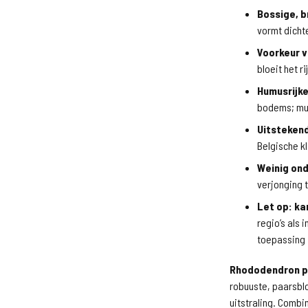
Bossige, b
vormt dicht
Voorkeur 
bloeit het ri
Humusrijke
bodems; mulc
Uitsteken
Belgische k
Weinig on
verjonging 
Let op: ka
regio’s als
toepassing i
Rhododendron p
robuuste, paarsbl
uitstraling. Comb