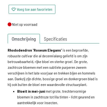
Voeg toe aan favorieten
Niet op voorraad
Niet op voorraad
Omschrijving
Specificaties
Rhododendron 'Roseum Elegans'
is een beproefde,
robuuste cultivar die al decennialang geliefd is om zijn
betrouwbaarheid, rijke bloei en sterke groei. De grote,
zachtroze bloemen met een subtiele purperen zweem
verschijnen in het late voorjaar en trekken bijen en hommels
aan. Dankzij zijn dichte, bossige groei en donkergroen blad is
hij ook buiten de bloei een waardevolle structuurplant.
Bloeit in mei–juni
met grote, trechtervormige
bloemen in zachtroze tot lila tinten – licht geurend en
aantrekkelijk voor insecten.