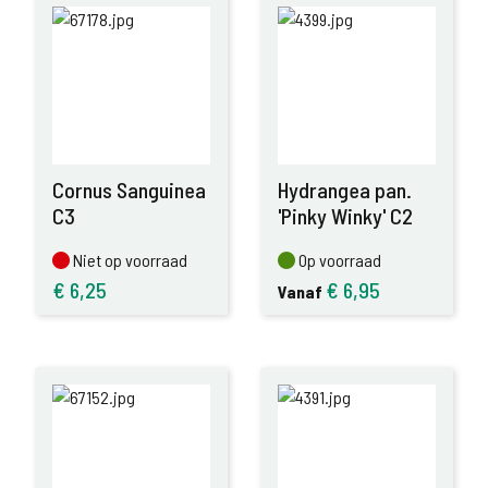
Cornus Sanguinea
Hydrangea pan.
C3
'Pinky Winky' C2
Niet op voorraad
Op voorraad
Niet op voorraad
Op voorraad
€
6,25
€
6,95
Vanaf