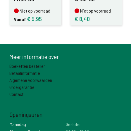
Niet op voorraad
Niet op voorraad
Niet op voorraad
Niet op voorraad
€
5,95
€
8,40
Vanaf
Meer informatie over
Boeketten bestellen
Betaalinformatie
Algemene voorwaarden
Groeigarantie
Contact
Openingsuren
Maandag
Gesloten