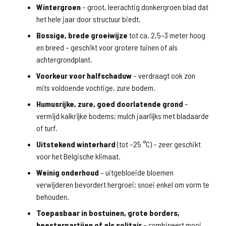
Wintergroen
– groot, leerachtig donkergroen blad dat
het hele jaar door structuur biedt.
Bossige, brede groeiwijze
tot ca. 2,5–3 meter hoog
en breed – geschikt voor grotere tuinen of als
achtergrondplant.
Voorkeur voor halfschaduw
– verdraagt ook zon
mits voldoende vochtige, zure bodem.
Humusrijke, zure, goed doorlatende grond
–
vermijd kalkrijke bodems; mulch jaarlijks met bladaarde
of turf.
Uitstekend winterhard
(tot –25 °C) – zeer geschikt
voor het Belgische klimaat.
Weinig onderhoud
– uitgebloeide bloemen
verwijderen bevordert hergroei; snoei enkel om vorm te
behouden.
Toepasbaar in bostuinen, grote borders,
heesterpartijen of als solitair
– combineert mooi