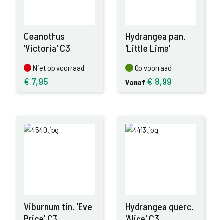
Ceanothus
Hydrangea pan.
'Victoria' C3
'Little Lime'
Niet op voorraad
Op voorraad
Niet op voorraad
Op voorraad
€
7,95
€
8,99
Vanaf
Viburnum tin. 'Eve
Hydrangea querc.
Price' C3
'Alice' C3