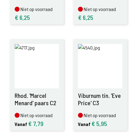
Niet op voorraad
Niet op voorraad
Niet op voorraad
Niet op voorraad
€
6,25
€
6,25
Rhod. 'Marcel
Viburnum tin. 'Eve
Menard' paars C2
Price' C3
Niet op voorraad
Niet op voorraad
Niet op voorraad
Niet op voorraad
€
7,79
€
5,95
Vanaf
Vanaf