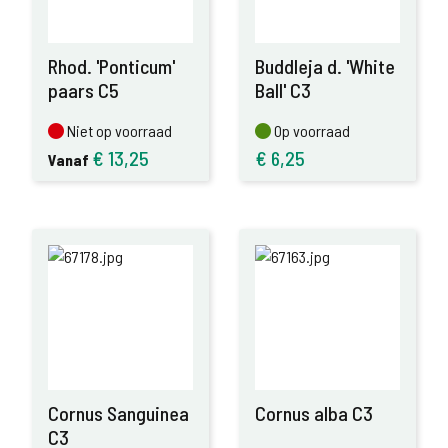
Rhod. 'Ponticum'
Buddleja d. 'White
paars C5
Ball' C3
Niet op voorraad
Op voorraad
Niet op voorraad
Op voorraad
€
13,25
€
6,25
Vanaf
Cornus Sanguinea
Cornus alba C3
C3