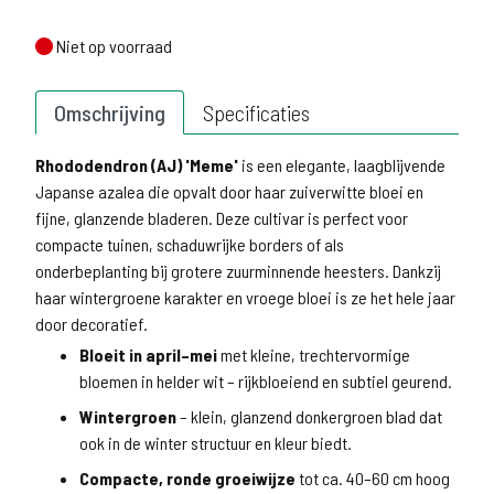
Niet op voorraad
Niet op voorraad
Omschrijving
Specificaties
Rhododendron (AJ) 'Meme'
is een elegante, laagblijvende
Japanse azalea die opvalt door haar zuiverwitte bloei en
fijne, glanzende bladeren. Deze cultivar is perfect voor
compacte tuinen, schaduwrijke borders of als
onderbeplanting bij grotere zuurminnende heesters. Dankzij
haar wintergroene karakter en vroege bloei is ze het hele jaar
door decoratief.
Bloeit in april–mei
met kleine, trechtervormige
bloemen in helder wit – rijkbloeiend en subtiel geurend.
Wintergroen
– klein, glanzend donkergroen blad dat
ook in de winter structuur en kleur biedt.
Compacte, ronde groeiwijze
tot ca. 40–60 cm hoog