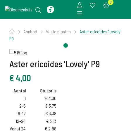
0
Aanbod
Vaste planten
Aster ericoides 'Lovely'
P9
Aster ericoides 'Lovely' P9
€
4,00
Aantal
Stukprijs
1
€
4,00
2-6
€
3,75
6-12
€
3,38
12-24
€
3,13
Vanaf 24
€
2,88