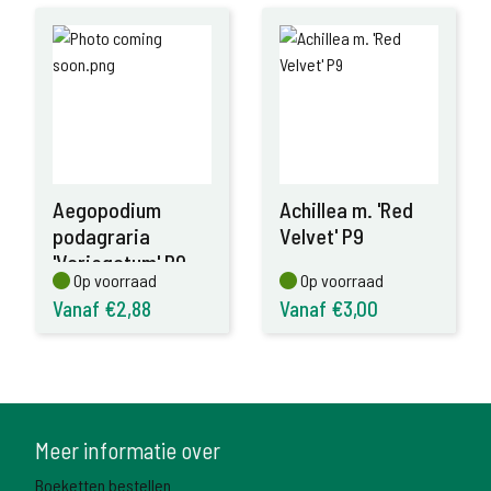
Aegopodium
Achillea m. 'Red
podagraria
Velvet' P9
'Variegatum' P9
Op voorraad
Op voorraad
Op voorraad
Op voorraad
Vanaf €2,88
Vanaf €3,00
Meer informatie over
Boeketten bestellen